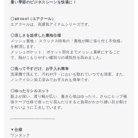
暑い季節のビジネスシーンを快適に！
〇aircool（エアクール）
エアクールは、高通気アイテムシリーズです。
〇涼しさを追求した裏地仕様
メッシュ裏地： スラックス特有の「裏地が脚に張り付く不快感」
を解消します。
メッシュポケット： ポケット部分までメッシュ素材にすること
で、熱がこもりやすい腰回りの通気性を高めました。
〇洗って干すだけ、お手入れ簡単
洗濯機で洗えて、汚れや汗・においも取れていつでも清潔。また、
ノンアイロン加工済みでお手入れも簡単です。
〇ゆったりシルエット
股上が深い、渡り幅が広い、履き心地はゆったり。さらにヒップ補
強テープ仕様で座ったり屈んだりすると負荷がかかり縫い目が裂け
ずらいように工夫しています。
----------------------------------------
▼仕様
ワンタック