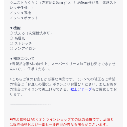
ウエストらくらく（左右約2.5cmずつ、計約5cm伸びる「体感スト
レッチ仕様」）
メッシュ裏地
メッシュポケット
▼機能
〇 洗える（洗濯機洗浄可）
〇 高通気
〇 ストレッチ
〇 ノンアイロン
▼補正について
※当製品は素材の特性上、スーパークリース加工はお受けできませ
んので、ご了承ください。
※こちらは裾のお直しが必要な商品です。ミシンでの補正をご希望
の場合は「お直しの選択」ボタンよりお選びください。またお急ぎ
の場合はアイロンで裾上げができる、
裾上げテープ
もご用意してお
ります。
----------------------------------------
■WEB価格はAOKIオンラインショップでの販売価格です。店頭と
は販売価格および一部セール内容が異なる場合がございます。