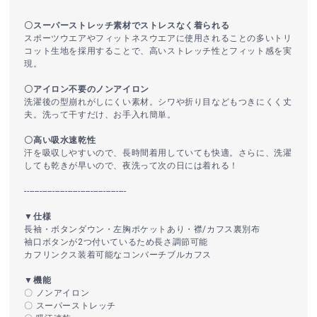
〇スーパーストレッチ素材でストレスなく着られる
スポーツウエアやフィットネスウエアに使用されることの多いトリ
コット生地を採用することで、高いストレッチ性とフィット感を実
現。
〇アイロン不要のノンアイロン
洗濯後の型崩れがしにくい素材。シワや折り目などもつきにくく丈
夫。洗って干すだけ、お手入れ簡単。
〇高い吸水速乾性
汗を吸収しやすいので、長時間着用していても快適。さらに、洗濯
しても乾きが早いので、夜洗って次の日には着れる！
----------------------------------------
▼仕様
長袖・ボタンダウン・左胸ポケットあり・襟/カフス裏別布
袖口ボタンが2つ付いているため長さ調節可能
カフリンクス装着可能なコンバーチブルカフス
▼機能
〇 ノンアイロン
〇 スーパーストレッチ