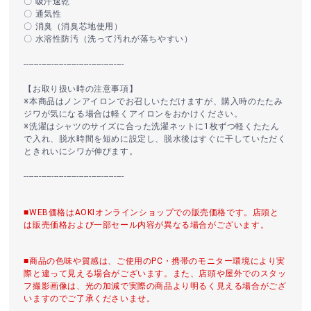
〇 吸汗速乾
〇 通気性
〇 消臭（消臭芯地使用）
〇 水溶性防汚（洗って汚れが落ちやすい）
----------------------------------------
【お取り扱い時の注意事項】
※本商品はノンアイロンでお召しいただけますが、購入時のたたみ
ジワが気になる場合は軽くアイロンをおかけください。
※洗濯はシャツのサイズに合った洗濯ネットに1枚ずつ軽くたたん
で入れ、脱水時間を短めに設定し、脱水後はすぐに干していただく
ときれいにシワが伸びます。
----------------------------------------
■WEB価格はAOKIオンラインショップでの販売価格です。店頭と
は販売価格および一部セール内容が異なる場合がございます。
■商品の色味や質感は、ご使用のPC・携帯のモニター環境により実
際と違って見える場合がございます。また、店頭や屋外でのスタッ
フ撮影画像は、光の加減で実際の商品より明るく見える場合がござ
いますのでご了承くださいませ。