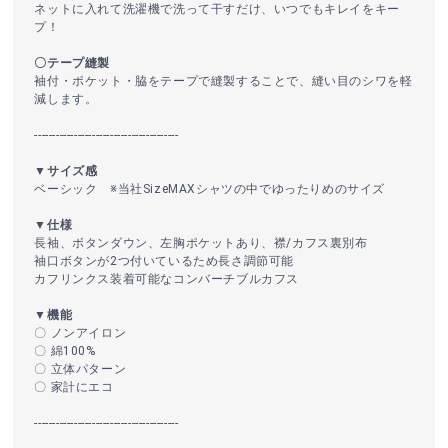
ネットに入れて洗濯機で洗って干すだけ、いつでもキレイをキー
プ！
〇テープ縫製
袖付・ポケット・脇をテープで縫製することで、縫い目のシワを軽
減します。
----------------------------------------
▼サイズ感
ベーシック ※当社SizeMAXシャツの中でゆったりめのサイズ
▼仕様
長袖、ボタンダウン、左胸ポケットあり、襟/カフス裏別布
袖口ボタンが2つ付いているため長さ調節可能
カフリンクス装着可能なコンバーチブルカフス
▼機能
〇 ノンアイロン
〇 綿100%
〇 立体パターン
〇 家計にエコ
----------------------------------------