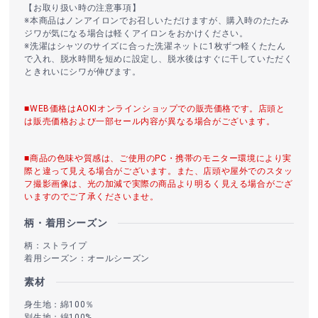
【お取り扱い時の注意事項】
※本商品はノンアイロンでお召しいただけますが、購入時のたたみ
ジワが気になる場合は軽くアイロンをおかけください。
※洗濯はシャツのサイズに合った洗濯ネットに1枚ずつ軽くたたん
で入れ、脱水時間を短めに設定し、脱水後はすぐに干していただく
ときれいにシワが伸びます。
■WEB価格はAOKIオンラインショップでの販売価格です。店頭と
は販売価格および一部セール内容が異なる場合がございます。
■商品の色味や質感は、ご使用のPC・携帯のモニター環境により実
際と違って見える場合がございます。また、店頭や屋外でのスタッ
フ撮影画像は、光の加減で実際の商品より明るく見える場合がござ
いますのでご了承くださいませ。
柄・着用シーズン
柄：ストライプ
着用シーズン：オールシーズン
素材
身生地：綿100％
別生地：綿100%