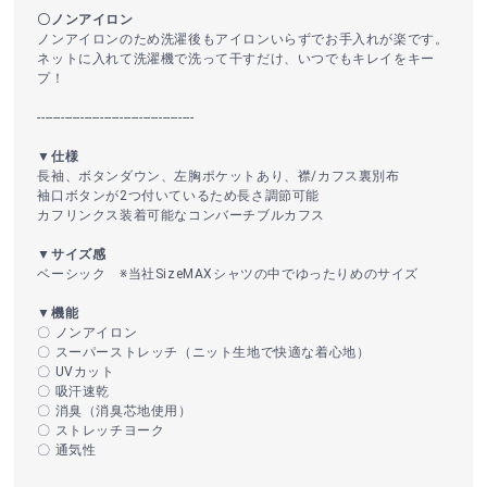
〇ノンアイロン
ノンアイロンのため洗濯後もアイロンいらずでお手入れが楽です。
ネットに入れて洗濯機で洗って干すだけ、いつでもキレイをキー
プ！
----------------------------------------
▼仕様
長袖、ボタンダウン、左胸ポケットあり、襟/カフス裏別布
袖口ボタンが2つ付いているため長さ調節可能
カフリンクス装着可能なコンバーチブルカフス
▼サイズ感
ベーシック ※当社SizeMAXシャツの中でゆったりめのサイズ
▼機能
〇 ノンアイロン
〇 スーパーストレッチ（ニット生地で快適な着心地）
〇 UVカット
〇 吸汗速乾
〇 消臭（消臭芯地使用）
〇 ストレッチヨーク
〇 通気性