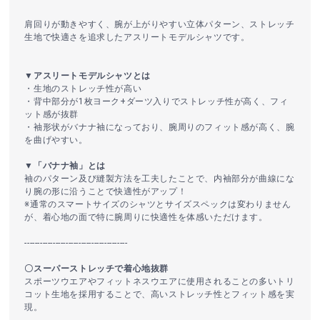
肩回りが動きやすく、腕が上がりやすい立体パターン、ストレッチ
生地で快適さを追求したアスリートモデルシャツです。
▼アスリートモデルシャツとは
・生地のストレッチ性が高い
・背中部分が1枚ヨーク+ダーツ入りでストレッチ性が高く、フィ
ット感が抜群
・袖形状がバナナ袖になっており、腕周りのフィット感が高く、腕
を曲げやすい。
▼「バナナ袖」とは
袖のパターン及び縫製方法を工夫したことで、内袖部分が曲線にな
り腕の形に沿うことで快適性がアップ！
※通常のスマートサイズのシャツとサイズスペックは変わりません
が、着心地の面で特に腕周りに快適性を体感いただけます。
----------------------------------------
〇スーパーストレッチで着心地抜群
スポーツウエアやフィットネスウエアに使用されることの多いトリ
コット生地を採用することで、高いストレッチ性とフィット感を実
現。