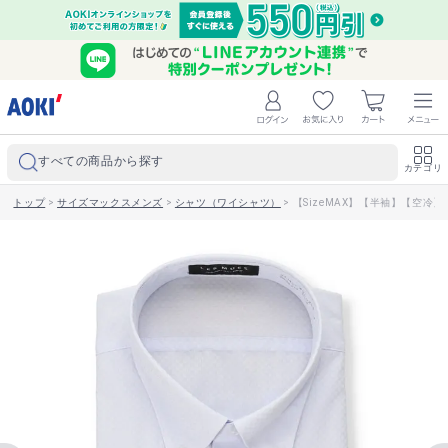
すべての商品から探す
カテゴリ
トップ
>
サイズマックスメンズ
>
シャツ（ワイシャツ）
>
【SizeMAX】【半袖】【空冷】