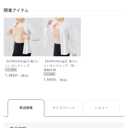
関連アイテム
【AOKI×Atsugi】透けに
【AOKI×Atsugi】透けに
くいタンクトップ
くいタンクトップ「快」
接触冷感
1,980
円 （税込）
1,980
円 （税込）
商品情報
サイズスペック
レビュー