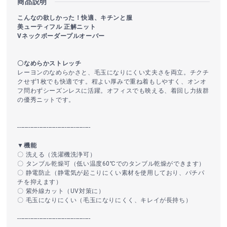
商品説明
こんなの欲しかった！快適、キチンと服
美ューティフル 正解ニット
Vネックボーダープルオーバー
〇なめらかストレッチ
レーヨンのなめらかさと、毛玉になりにくい丈夫さを両立。チクチ
クせず1枚でも快適です。程よい厚みで重ね着もしやすく、オンオ
フ問わずシーズンレスに活躍。オフィスでも映える、着回し力抜群
の優秀ニットです。
----------------------------------------
▼機能
〇 洗える（洗濯機洗浄可）
〇 タンブル乾燥可（低い温度60℃でのタンブル乾燥ができます）
〇 静電防止（静電気が起こりにくい素材を使用しており、パチパ
チを抑えます）
〇 紫外線カット（UV対策に）
〇 毛玉になりにくい（毛玉になりにくく、キレイが長持ち）
----------------------------------------