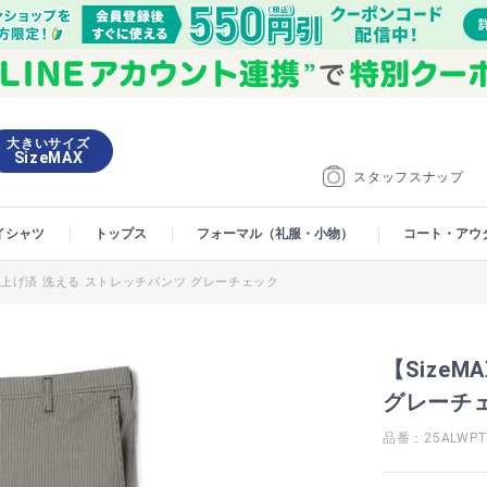
大きいサイズ
SizeMAX
スタッフスナップ
イシャツ
トップス
フォーマル（礼服・小物）
コート・アウ
】裾上げ済 洗える ストレッチパンツ グレーチェック
【Size
グレーチ
品番：25ALWPT