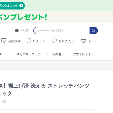
ヘルプ
店舗検索
ログイン
お気に入り
カート
ター
リカバリーウェア
その他
アウトレット
MAX】裾上げ済 洗える ストレッチパンツ
ェック
13S