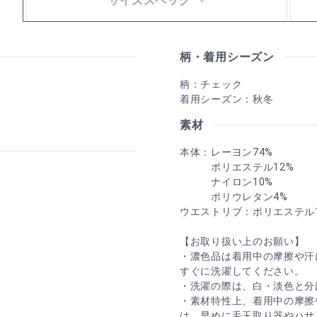
サイズスペック
柄・着用シーズン
柄：チェック
着用シーズン：秋冬
素材
本体：レーヨン74%
ポリエステル12%
ナイロン10%
ポリウレタン4%
ウエストリブ：ポリエステル1
【お取り扱い上のお願い】
・濃色品は着用中の摩擦や汗
すぐに洗濯してください。
・洗濯の際は、白・淡色と分
・素材特性上、着用中の摩擦
は、早めに毛玉取り器やハサ