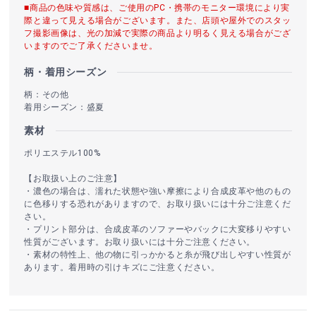
■商品の色味や質感は、ご使用のPC・携帯のモニター環境により実
際と違って見える場合がございます。また、店頭や屋外でのスタッ
フ撮影画像は、光の加減で実際の商品より明るく見える場合がござ
いますのでご了承くださいませ。
柄・着用シーズン
柄：その他
着用シーズン：盛夏
素材
ポリエステル100%
【お取扱い上のご注意】
・濃色の場合は、濡れた状態や強い摩擦により合成皮革や他のもの
に色移りする恐れがありますので、お取り扱いには十分ご注意くだ
さい。
・プリント部分は、合成皮革のソファーやバックに大変移りやすい
性質がございます。お取り扱いには十分ご注意ください。
・素材の特性上、他の物に引っかかると糸が飛び出しやすい性質が
あります。着用時の引けキズにご注意ください。