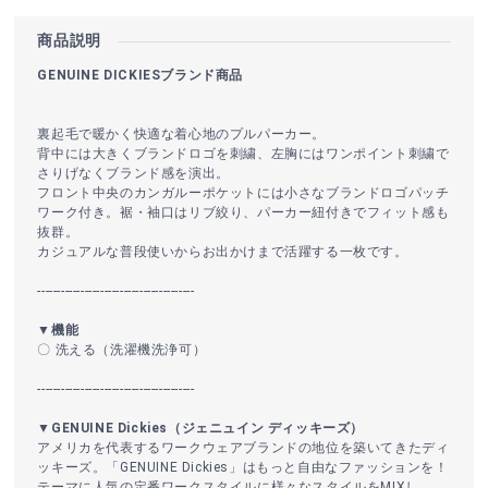
商品説明
GENUINE DICKIESブランド商品
裏起毛で暖かく快適な着心地のプルパーカー。
背中には大きくブランドロゴを刺繍、左胸にはワンポイント刺繍で
さりげなくブランド感を演出。
フロント中央のカンガルーポケットには小さなブランドロゴパッチ
ワーク付き。裾・袖口はリブ絞り、パーカー紐付きでフィット感も
抜群。
カジュアルな普段使いからお出かけまで活躍する一枚です。
----------------------------------------
▼機能
〇 洗える（洗濯機洗浄可）
----------------------------------------
▼GENUINE Dickies（ジェニュイン ディッキーズ）
アメリカを代表するワークウェアブランドの地位を築いてきたディ
ッキーズ。「GENUINE Dickies」はもっと自由なファッションを！
テーマに人気の定番ワークスタイルに様々なスタイルをMIXし、