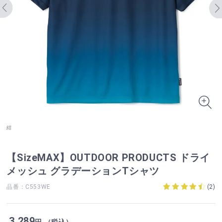
紺
【SizeMAX】OUTDOOR PRODUCTS ドライ
メッシュ グラデーションTシャツ
品番：C553WE
(
2
)
3,289
円 （税込）