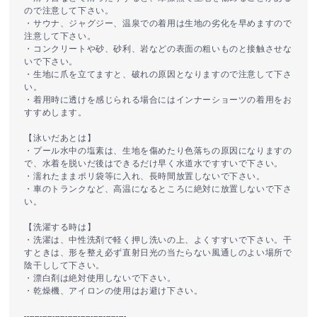
ので注意して下さい。
・サウナ、ジャグジー、温泉での着用は生地の劣化を早めますので
注意して下さい。
・コンクリートや砂、砂利、岩などの表面の粗いものと接触させな
いで下さい。
・生地に爪を立てますと、破れの原因となりますので注意して下さ
い。
・着用時に透けを感じられる場合にはインナーショーツの着用をお
すすめします。
【泳いだあとは】
・プール水中の塩素は、生地を傷めたり色落ちの原因になりますの
で、水着を脱いだ後はできるだけ早く水道水ですすいで下さい。
・濡れたままポリ袋等に入れ、長時間放置しないで下さい。
・車のトランクなど、高温になるところに絶対に放置しないで下さ
い。
【洗濯する時は】
・洗濯は、中性洗剤で軽く押し洗いの上、よくすすいで下さい。干
すときは、形を整え必ず直射日光の当たらない風通しのよい場所で
陰干しして下さい。
・漂白剤は絶対使用しないで下さい。
・乾燥機、アイロンの使用はお避け下さい。
----------------------------------------