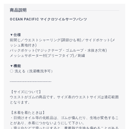
商品説明
OCEAN PACIFIC マイクロツイルサーフパンツ
▼仕様
前閉じ／ウエストシャーリング(調節ひも有)／サイドポケット(メ
ッシュ裏地付き)
バックポケット(マジックテープ・ゴムループ・水抜き穴有)
メッシュサポーター付(ブリーフタイプ)／刺繍
▼機能
〇 洗える（洗濯機洗浄可）
----------------------------------------
【サイズについて】
ウエストがゴムの商品です。サイズ表のウエストサイズは適応範囲
となります。
【水着を着たときは】
・日焼けオイル等の化粧品は、ゴムが傷んだり、生地が変色するこ
とがあり、水着につかないようにして下さい。
・滑り台などで滑ったりすると、摩擦熱で生地を傷めることがある