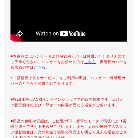
■本商品にはハンガーおよび保管用カバーは付属いたしませんので
ご了承ください。ハンガーをお求めの方は
こちら
。保管用カバーを
お求めの方は
こちら
。
※「店舗受け取りサービス」をご利用の際は、ハンガー・保管用カ
バーのどちらも付属されております。
■WEB価格はAOKIオンラインショップでの販売価格です。店頭と
は販売価格および一部セール内容が異なる場合がございます。
■商品の色味や質感は、ご使用のPC・携帯のモニター環境により実
際と違って見える場合がございます。また、店頭や屋外でのスタッ
フ撮影画像は、光の加減で実際の商品より明るく見える場合がござ
いますのでご了承くださいませ。