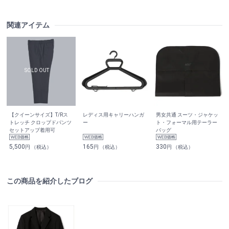
関連アイテム
【クイーンサイズ】T/Rス
レディス用キャリーハンガ
男女共通 スーツ・ジャケッ
トレッチ クロップドパンツ
ー
ト・フォーマル用テーラー
セットアップ着用可
バッグ
5,500
165
330
円 （税込）
円 （税込）
円 （税込）
この商品を紹介したブログ