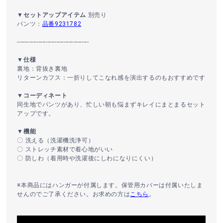
▼セットアップアイテム
別売り
パンツ：
品番9231782
----------------------------------------
▼仕様
裏地：背抜き裏地
リターンカフス：一折りしてこなれ感を演出するのもおすすめです
▼コーディネート
同生地でパンツがあり、忙しい朝も悩まずキレイにまとまるセット
アップです。
▼機能
〇 洗える（洗濯機洗浄可）
〇 ストレッチ素材で着心地がいい
〇 防しわ（着用時や洗濯後にしわになりにくい）
※本商品にはハンガーが付属します。保管用カバーは付属いたしま
せんのでご了承ください。お求めの方は
こちら
。