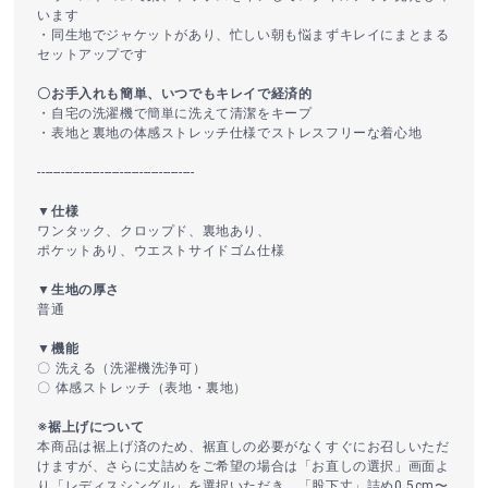
います
・同生地でジャケットがあり、忙しい朝も悩まずキレイにまとまる
セットアップです
〇お手入れも簡単、いつでもキレイで経済的
・自宅の洗濯機で簡単に洗えて清潔をキープ
・表地と裏地の体感ストレッチ仕様でストレスフリーな着心地
----------------------------------------
▼仕様
ワンタック、クロップド、裏地あり、
ポケットあり、ウエストサイドゴム仕様
▼生地の厚さ
普通
▼機能
〇 洗える（洗濯機洗浄可）
〇 体感ストレッチ（表地・裏地）
※裾上げについて
本商品は裾上げ済のため、裾直しの必要がなくすぐにお召しいただ
けますが、さらに丈詰めをご希望の場合は「お直しの選択」画面よ
り「レディスシングル」を選択いただき、「股下丈」詰め0.5cm〜