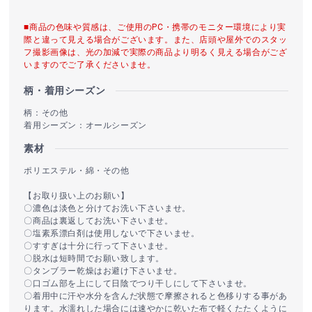
■商品の色味や質感は、ご使用のPC・携帯のモニター環境により実
際と違って見える場合がございます。また、店頭や屋外でのスタッ
フ撮影画像は、光の加減で実際の商品より明るく見える場合がござ
いますのでご了承くださいませ。
柄・着用シーズン
柄：その他
着用シーズン：オールシーズン
素材
ポリエステル・綿・その他
【お取り扱い上のお願い】
〇濃色は淡色と分けてお洗い下さいませ。
〇商品は裏返してお洗い下さいませ。
〇塩素系漂白剤は使用しないで下さいませ。
〇すすぎは十分に行って下さいませ。
〇脱水は短時間でお願い致します。
〇タンブラー乾燥はお避け下さいませ。
〇口ゴム部を上にして日陰でつり干しにして下さいませ。
〇着用中に汗や水分を含んだ状態で摩擦されると色移りする事があ
ります。水濡れした場合には速やかに乾いた布で軽くたたくように