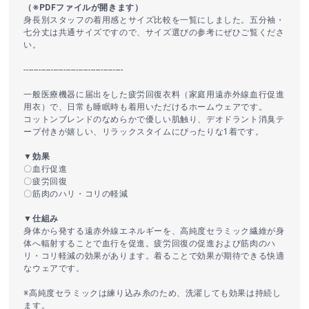
（※PDFファイルが開きます）
身長別スタッフの着用感とサイズ比較を一覧にしました。五分袖・
七分丈は共通サイズですので、サイズ選びの参考にぜひご覧くださ
い。
----------------------------------------
一般医療機器に届出をした疲労回復衣料（家庭用遠赤外線血行促進
用衣）で、日常も睡眠時も着用いただけるホームウェアです。
コットンブレンドのなめらかで優しい肌触り、デオドラント消臭テ
ープ付きが嬉しい、リラックスタイムにぴったりな1着です。
▼効果
〇血行促進
〇疲労回復
〇筋肉のハリ・コリの軽減
▼仕組み
身体から発する遠赤外線エネルギーを、高純度セラミック繊維が身
体へ輻射することで血行を促進。疲労回復の促進および筋肉のハ
リ・コリ軽減の効果があります。着ることで効果が期待できる快適
なウェアです。
※高純度セラミックは練り込み糸のため、洗濯しても効果は持続し
ます。