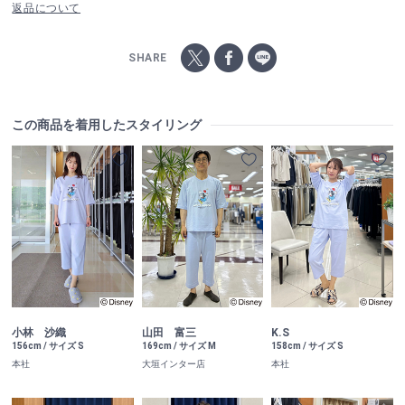
返品について
SHARE
この商品を着用したスタイリング
小林 沙織
山田 富三
K.S
156cm / サイズ S
169cm / サイズ M
158cm / サイズ S
本社
大垣インター店
本社