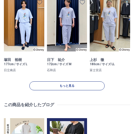
塚田 裕樹
日下 祐介
上杉 徹
177cm / サイズ L
172cm / サイズ M
180cm / サイズ LL
日立南店
石和店
富士宮店
もっと見る
この商品を紹介したブログ