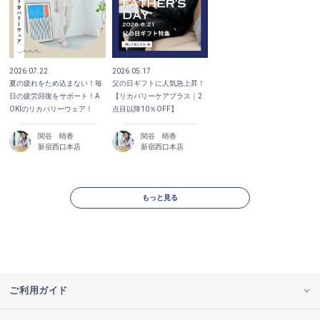
2026.07.22
2026.05.17
夏の疲れをため込まない！毎
父の日ギフトに人気急上昇！
日の疲労回復をサポート！A
【リカバリーケアプラス｜2
OKIのリカバリーウェア！
点目以降10％OFF】
関谷 晴香
関谷 晴香
新宿西口本店
新宿西口本店
もっと見る
ご利用ガイド