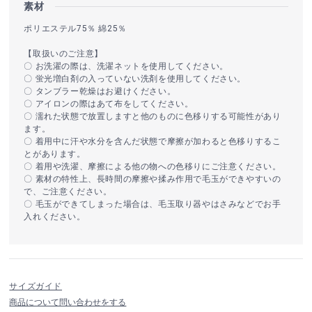
素材
ポリエステル75％ 綿25％
【取扱いのご注意】
〇 お洗濯の際は、洗濯ネットを使用してください。
〇 蛍光増白剤の入っていない洗剤を使用してください。
〇 タンブラー乾燥はお避けください。
〇 アイロンの際はあて布をしてください。
〇 濡れた状態で放置しますと他のものに色移りする可能性があり
ます。
〇 着用中に汗や水分を含んだ状態で摩擦が加わると色移りするこ
とがあります。
〇 着用や洗濯、摩擦による他の物への色移りにご注意ください。
〇 素材の特性上、長時間の摩擦や揉み作用で毛玉ができやすいの
で、ご注意ください。
〇 毛玉ができてしまった場合は、毛玉取り器やはさみなどでお手
入れください。
サイズガイド
商品について問い合わせをする