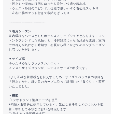
・股上やや深めの腰回りゆったり設計で快適な着心地
・ウエスト外側のスピンドル仕様で使いやすく着心地スッキリ
・左右に脇ポケット付きで収納もばっちり
----------------------------------------
▼着用シーズン
室内環境をベースとしたホーム＆スリープウェアとなります。コッ
トンをブレンドした肌触りと、冷房対策にもなる絶妙な丈感。室内
での冷えが気になる時期や、初夏から秋にかけてのロングシーズン
お召しいただけます。
▼サイズ感
ゆったりめなリラックスシルエット
メンズ１サイズダウンが、レディスサイズの目安です。
※より正確な着用感をお伝えするため、サイズスペック表の項目を
「股上」から、縫い目のカーブに沿って計測した「股ぐり」へ変更
いたしました。
▼機能
〇 デオドラント消臭テープを使用
※両脇と股部分に使用しています。気になる汗臭などのにおいを吸
着・中和して不快なにおいを軽減します
〇 洗える（洗濯機洗浄可）