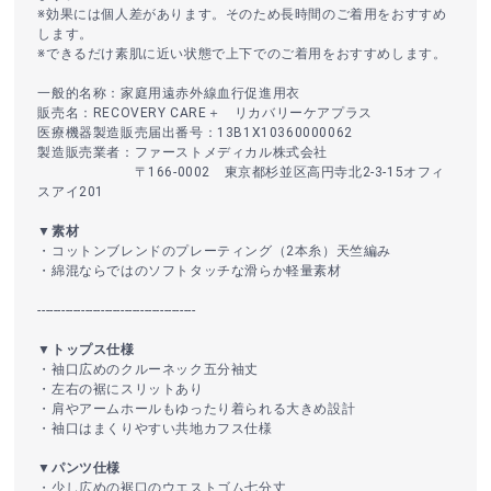
※効果には個人差があります。そのため長時間のご着用をおすすめ
します。
※できるだけ素肌に近い状態で上下でのご着用をおすすめします。
一般的名称：家庭用遠赤外線血行促進用衣
販売名：RECOVERY CARE＋ リカバリーケアプラス
医療機器製造販売届出番号：13B1X10360000062
製造販売業者：ファーストメディカル株式会社
〒166-0002 東京都杉並区高円寺北2-3-15オフィ
スアイ201
▼素材
・コットンブレンドのプレーティング（2本糸）天竺編み
・綿混ならではのソフトタッチな滑らか軽量素材
----------------------------------------
▼トップス仕様
・袖口広めのクルーネック五分袖丈
・左右の裾にスリットあり
・肩やアームホールもゆったり着られる大きめ設計
・袖口はまくりやすい共地カフス仕様
▼パンツ仕様
・少し広めの裾口のウエストゴム七分丈