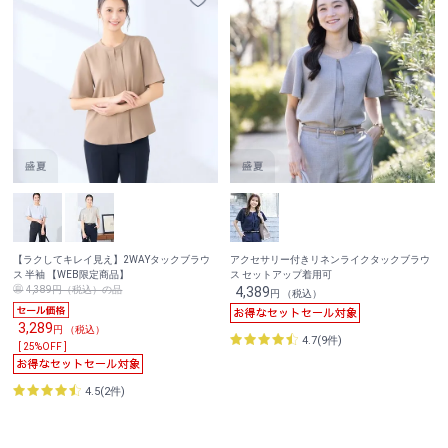
【ラクしてキレイ見え】2WAYタックブラウ
アクセサリー付きリネンライクタックブラウ
ス 半袖 【WEB限定商品】
ス セットアップ着用可
4,389円（税込）の品
4,389
円 （税込）
3,289
円 （税込）
4.7(9件)
[ 25%OFF ]
4.5(2件)