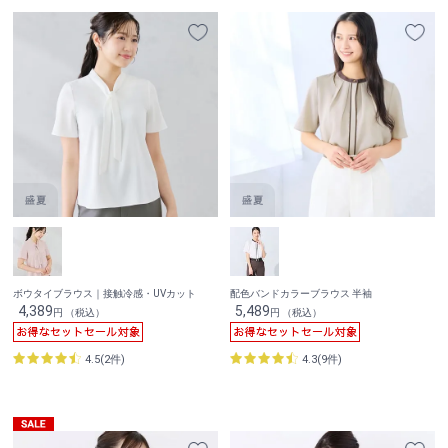
ボウタイブラウス｜接触冷感・UVカット
配色バンドカラーブラウス 半袖
4,389
5,489
円 （税込）
円 （税込）
4.5(2件)
4.3(9件)