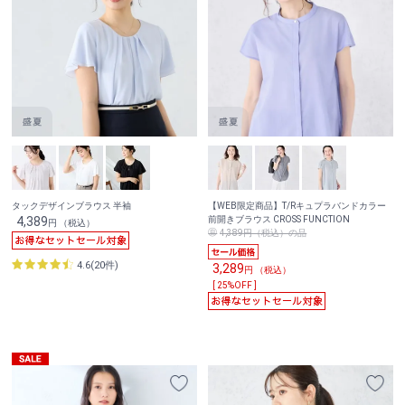
タックデザインブラウス 半袖
【WEB限定商品】T/Rキュプラバンドカラー
4,389
前開きブラウス CROSS FUNCTION
円 （税込）
4,389円（税込）の品
4.6(20件)
3,289
円 （税込）
[ 25%OFF ]