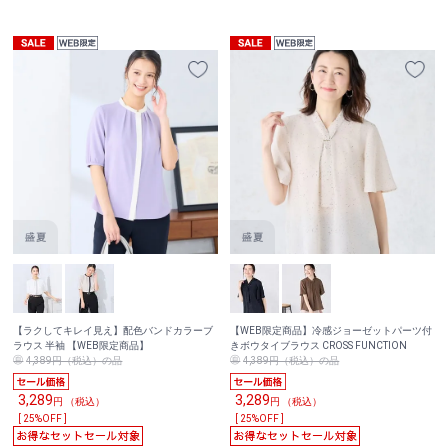
【ラクしてキレイ見え】配色バンドカラーブ
【WEB限定商品】冷感ジョーゼットパーツ付
ラウス 半袖 【WEB限定商品】
きボウタイブラウス CROSS FUNCTION
4,389円（税込）の品
4,389円（税込）の品
3,289
3,289
円 （税込）
円 （税込）
[ 25%OFF ]
[ 25%OFF ]