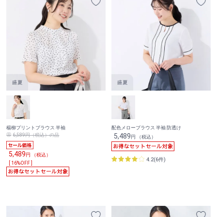
楊柳プリントブラウス 半袖
配色メローブラウス 半袖 防透け
6,589円（税込）の品
5,489
円 （税込）
5,489
円 （税込）
4.2(6件)
[ 16%OFF ]