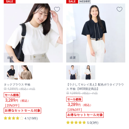
タックブラウス 半袖
【ラクしてキレイ見え】配色ボウタイブラウ
4,389円（税込）の品
ス 半袖 【WEB限定商品】
4,389円（税込）の品
3,289
円 （税込）
3,289
円 （税込）
[ 25%OFF ]
[ 25%OFF ]
4.1(19件)
5.0(3件)