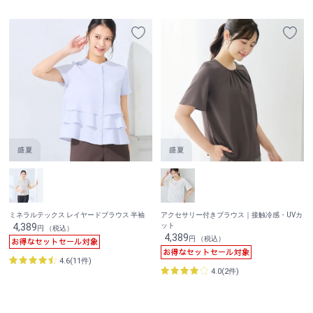
ミネラルテックス レイヤードブラウス 半袖
アクセサリー付きブラウス｜接触冷感・UVカ
4,389
ット
円 （税込）
4,389
円 （税込）
4.6(11件)
4.0(2件)