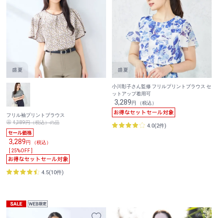
小川彰子さん監修 フリルプリントブラウス セ
ットアップ着用可
3,289
円 （税込）
フリル袖プリントブラウス
4,389円（税込）の品
4.0(2件)
3,289
円 （税込）
[ 25%OFF ]
4.5(10件)