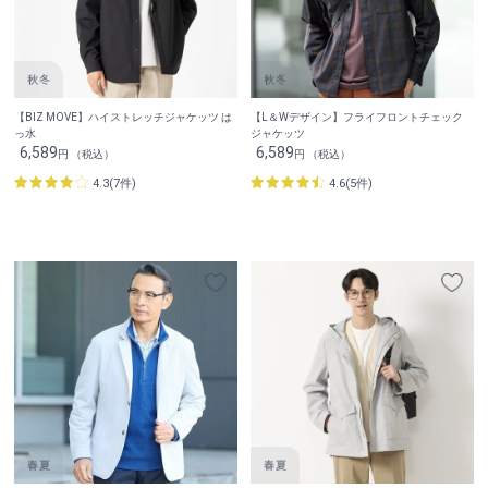
【BIZ MOVE】ハイストレッチジャケッツ は
【L＆Wデザイン】フライフロントチェック
っ水
ジャケッツ
6,589
6,589
円 （税込）
円 （税込）
4.3(7件)
4.6(5件)