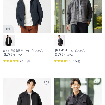
はっ水 保温 防風 リバーシブルブルゾン
【BIZ MOVE】コンビブルゾン
8,789
8,789
円 （税込）
円 （税込）
4.5(13件)
3.8(5件)