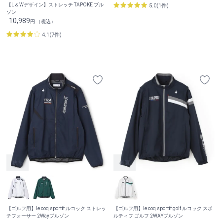
【L＆Wデザイン】ストレッチ TAPOKE ブル
5.0(1件)
ゾン
10,989
円 （税込）
4.1(7件)
【ゴルフ用】le coq sportif ルコック ストレッ
【ゴルフ用】le coq sportif golf ルコック スポ
チフォーサー 2Wayブルゾン
ルティフ ゴルフ 2WAYブルゾン