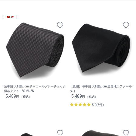
法事用 大剣幅8cm チャコールグレーチェック
【夏用】弔事用 大剣幅8cm 黒無地エアクール
柄ネクタイ LES MUES
タイ
5,489
5,489
円 （税込）
円 （税込）
5.0(5件)