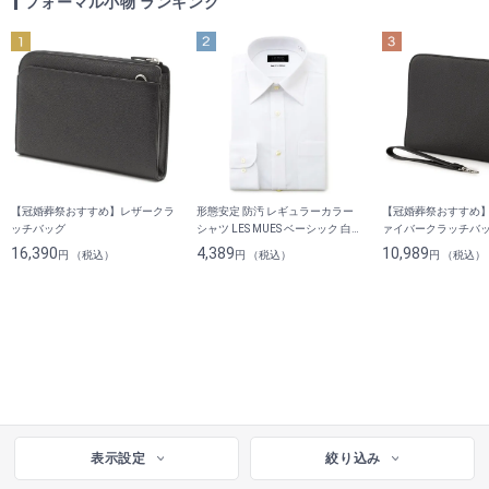
フォーマル小物 ランキング
【冠婚葬祭おすすめ】レザークラ
形態安定 防汚 レギュラーカラー
【冠婚葬祭おすすめ
ッチバッグ
シャツ LES MUES ベーシック 白
ァイバークラッチバッ
無地
2WAY
16,390
4,389
10,989
円 （税込）
円 （税込）
円 （税込）
表示設定
絞り込み