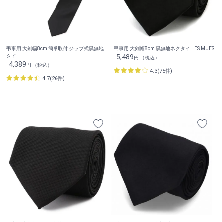
弔事用 大剣幅8cm 簡単取付 ジップ式黒無地
弔事用 大剣幅8cm 黒無地ネクタイ LES MUES
タイ
5,489
円 （税込）
4,389
円 （税込）
4.3(75件)
4.7(26件)