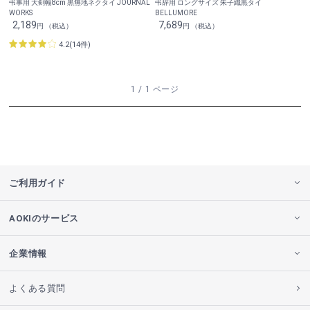
弔事用 大剣幅8cm 黒無地ネクタイ JOURNAL
弔辞用 ロングサイズ 朱子織黒タイ
WORKS
BELLUMORE
2,189
7,689
円 （税込）
円 （税込）
4.2(14件)
1 / 1 ページ
ご利用ガイド
AOKIのサービス
企業情報
よくある質問