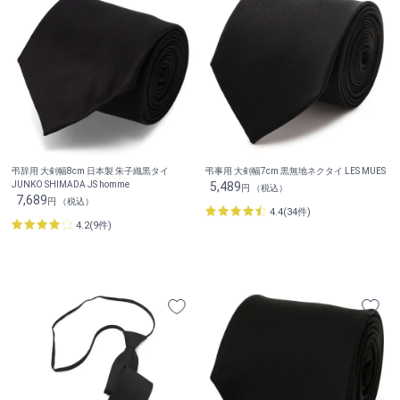
弔辞用 大剣幅8cm 日本製 朱子織黒タイ
弔事用 大剣幅7cm 黒無地ネクタイ LES MUES
JUNKO SHIMADA JS homme
5,489
円 （税込）
7,689
円 （税込）
4.4(34件)
4.2(9件)