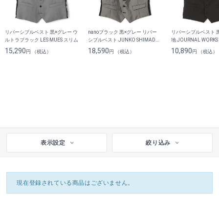
リバーシブルベスト 黒×グレー ウ
nanoブラック 黒×グレー リバー
リバーシブルベスト 
ルトラブラック LES MUES スリム
シブルベスト JUNKO SHIMADA
地 JOURNAL WORK
JS homme
スーツあり
15,290
18,590
10,890
円 （税込）
円 （税込）
円 （税込）
表示設定
絞り込み
現在登録されている商品はございません。