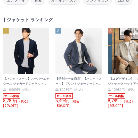
エアクール
春夏
オールシーズン
ノンアイロン
洗える
ジャケット ランキング
【パジャマスーツ】スーパーエア
【特別セール商品】【パジャマス
【L＆Wデザイン】リ
クール ジャガードジャケット 紺
ーツ】プリントジャージージャケ
ジャケッツ セットア
セットアップ着用可
ット 紺 セットアップ着用可
10,989円（税込）
10,989円（税込）
10,989円（税込）
8,789
5,494
8,789
円 （税込）
円 （税込）
円 （税込）
[ 20%OFF ]
[ 50%OFF ]
[ 20%OFF ]