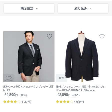
表示設定
絞り込み
尾州ウール100％ メタルボタンブレザー LES
尾州プレミアムウール 段返り3つボタンブレ
MUES
ザー JUNKO SHIMADA JS homme
32,890
43,890
円 （税込）
円 （税込）
4.0(7件)
4.0(1件)