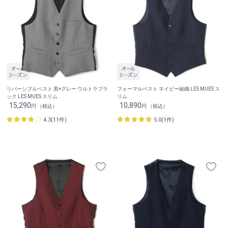
リバーシブルベスト 黒×グレー ウルトラブラ
フォーマルベスト ネイビー綾織 LES MUES ス
ック LES MUES スリム
リム
15,290
10,890
円 （税込）
円 （税込）
4.3(11件)
5.0(1件)