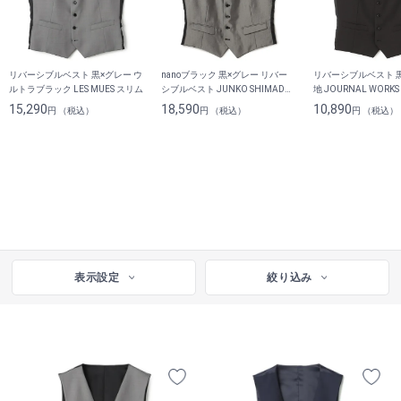
リバーシブルベスト 黒×グレー ウ
nanoブラック 黒×グレー リバー
リバーシブルベスト 
ルトラブラック LES MUES スリム
シブルベスト JUNKO SHIMADA
地 JOURNAL WORK
JS homme
スーツあり
15,290
18,590
10,890
円 （税込）
円 （税込）
円 （税込）
表示設定
絞り込み