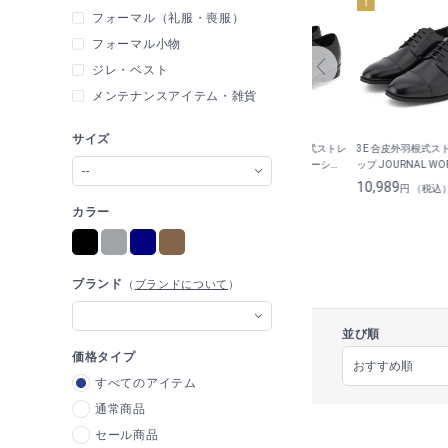
フォーマル（礼服・喪服）
フォーマル小物
ジレ・ベスト
メンテナンスアイテム・雑貨
サイズ
リップイン
スケッチャーズ スリップイン
3E 日本製 本革 内羽根式ストレ
3E 合皮外羽根式ス
スドフィッ
シューズ GARZA SR
ートチップ キップレザーシュ
ップ JOURNAL WO
--
NTONE
ーズ インソール2種付 JUNKO
16,390
25,300
10,989
）
円 （税込）
円 （税込）
円 （税込
SHIMADA JS homme
カラー
ブランド
（
ブランドについて
）
並び順
価格タイプ
すべてのアイテム
通常商品
セール商品