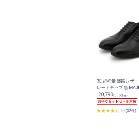
3E 超軽量 姫路レザ
レートチップ 黒 MAJI
20,790
円 （税込）
4.4(32件)