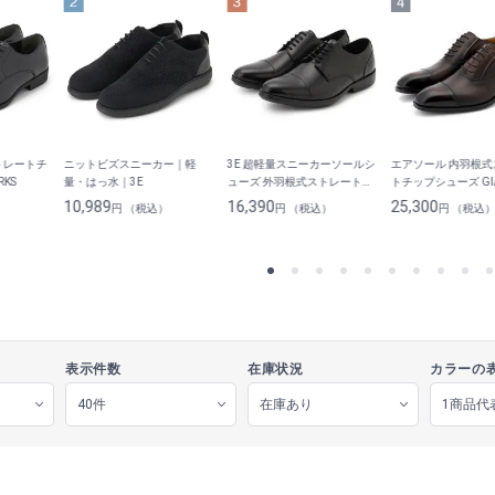
トレートチ
ニットビズスニーカー｜軽
3E 超軽量スニーカーソールシ
エアソール 内羽根
RKS
量・はっ水｜3E
ューズ 外羽根式ストレートチ
トチップシューズ GI
ップ 黒 LES MUES
FRANCO GIOVANN
10,989
16,390
25,300
）
円 （税込）
円 （税込）
円 （税込
表示件数
在庫状況
カラーの