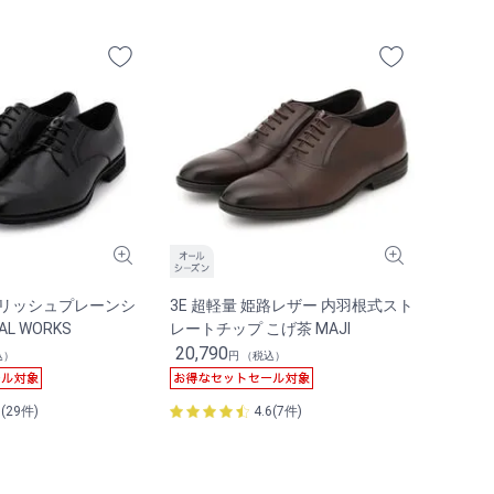
イリッシュプレーンシ
3E 超軽量 姫路レザー 内羽根式スト
AL WORKS
レートチップ こげ茶 MAJI
20,790
込）
円 （税込）
3(29件)
4.6(7件)