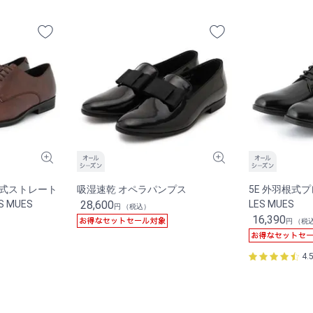
根式ストレート
吸湿速乾 オペラパンプス
5E 外羽根式
 MUES
28,600
LES MUES
円 （税込）
16,390
円 （税
4.