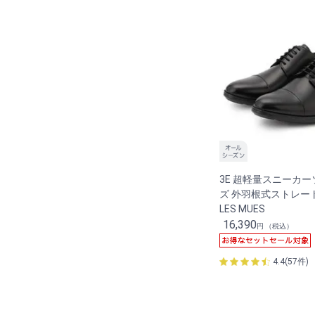
3E 超軽量スニーカ
ズ 外羽根式ストレー
LES MUES
16,390
円 （税込）
4.4(57件)