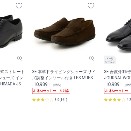
羽根式ストレート
3E 本革ドライビングシューズ サイ
3E 合皮外羽
シューズ イン
ズ調整インソール付き LES MUES
JOURNAL WO
IMADA JS
10,989
10,989
円 （税込）
円 （税
3.0(1件)
4.