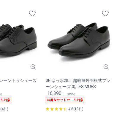
プレーントゥシューズ
3E はっ水加工 超軽量外羽根式プレ
ーンシューズ 黒 LES MUES
16,390
込）
円 （税込）
5(4件)
4.8(18件)