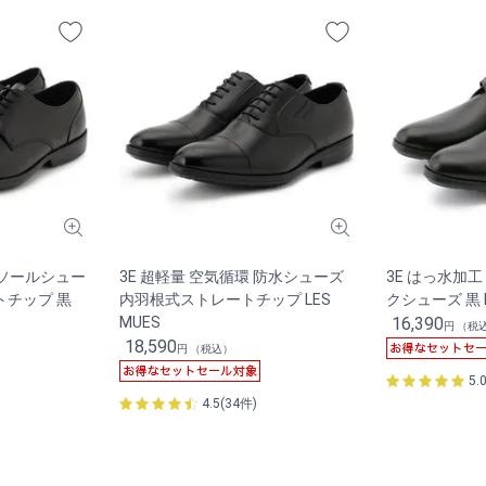
ーソールシュー
3E 超軽量 空気循環 防水シューズ
3E はっ水加
トチップ 黒
内羽根式ストレートチップ LES
クシューズ 黒 L
MUES
16,390
円 （税
18,590
円 （税込）
5.
4.5(34件)