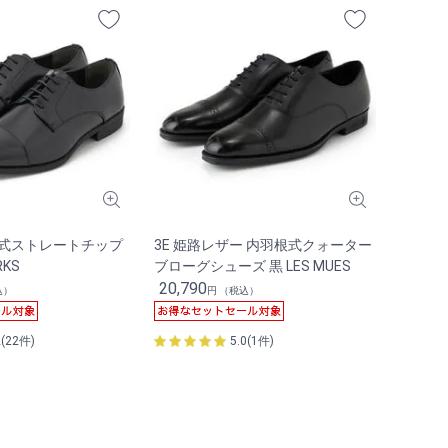
根式ストレートチップ
3E 姫路レザー 内羽根式クォーター
RKS
ブローグシューズ 黒 LES MUES
20,790
込）
円 （税込）
2(22件)
5.0(1件)