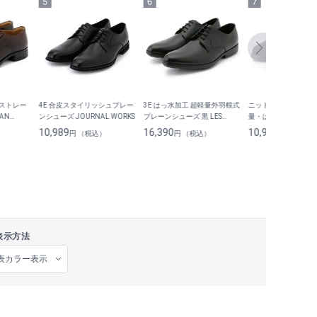
式ストレー
4E 合皮スタイリッシュプレー
3E はっ水加工 超軽量外羽根式
ニットビズスニーカ
AN
ンシューズ JOURNAL WORKS
プレーンシューズ 黒 LES
量・はっ水｜3E
I
MUES
10,989
16,390
10,989
）
円 （税込）
円 （税込）
円 （税込）
表示方法