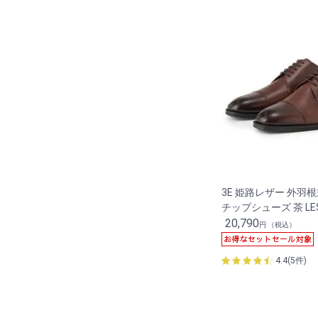
3E 姫路レザー 外羽
チップシューズ 茶 LES
20,790
円 （税込）
4.4(5件)