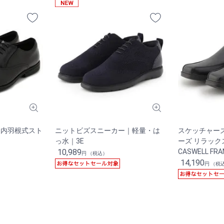
ー 内羽根式スト
ニットビズスニーカー｜軽量・は
スケッチャー
っ水｜3E
ーズ リラッ
10,989
CASWELL FR
円 （税込）
14,190
円 （税