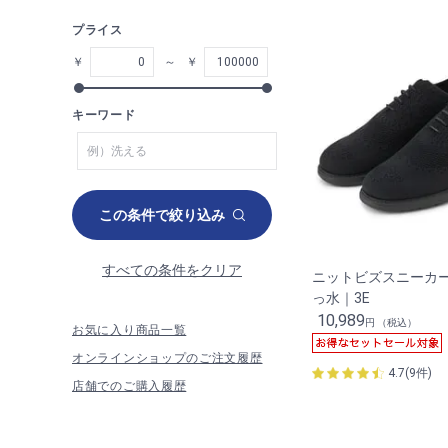
プライス
￥
～
￥
キーワード
この条件で絞り込み
すべての条件をクリア
ニットビズスニーカ
っ水｜3E
10,989
円 （税込）
お気に入り商品一覧
オンラインショップのご注文履歴
4.7(9件)
店舗でのご購入履歴