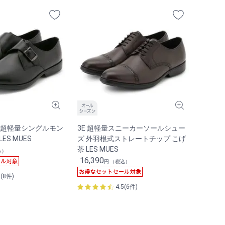
工 超軽量シングルモン
3E 超軽量スニーカーソールシュー
ES MUES
ズ 外羽根式ストレートチップ こげ
茶 LES MUES
込）
16,390
円 （税込）
0(8件)
4.5(6件)