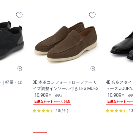
ー｜軽量・は
3E 本革コンフォートローファー サ
4E 合皮スタ
イズ調整インソール付き LES MUES
ューズ JOURN
10,989
10,989
円 （税込）
円 （税
4.5(2件)
4.