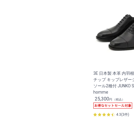
3E 日本製 本革 内
チップ キップレザー
ソール2種付 JUNKO SH
homme
25,300
円 （税込）
4.3(3件)