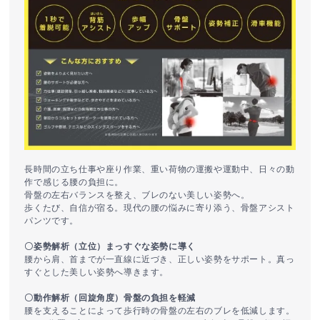
長時間の立ち仕事や座り作業、重い荷物の運搬や運動中、日々の動
作で感じる腰の負担に。
骨盤の左右バランスを整え、ブレのない美しい姿勢へ。
歩くたび、自信が宿る。現代の腰の悩みに寄り添う、骨盤アシスト
パンツです。
〇姿勢解析（立位）まっすぐな姿勢に導く
腰から肩、首までが一直線に近づき、正しい姿勢をサポート。真っ
すぐとした美しい姿勢へ導きます。
〇動作解析（回旋角度）骨盤の負担を軽減
腰を支えることによって歩行時の骨盤の左右のブレを低減します。