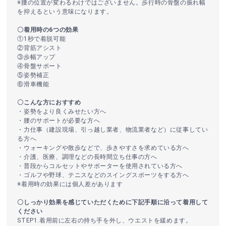
※腰の位置が変わるわけではございません。歩行時の骨盤の振れ幅
を抑えるという意味になります。
〇着用時の6つの効果
①1秒で着脱可能
②背筋アシスト
③歩幅アップ
④骨盤サポート
⑤姿勢補正
⑥滑車機能
〇こんな方におすすめ
・姿勢をより良くみせたい方へ
・腰のサポートが必要な方へ
・力仕事（建設現場、引っ越し業者、物流業者など）に従事してい
る方へ
・ウォーキングや散歩などで、歩きやすさを求めている方へ
・介護、医療、調理などの長時間立ち仕事の方へ
・普段からコルセットやサポーターを使用されている方へ
・ゴルフや野球、テニスなどのスイングスポーツをする方へ
※着用時の効果には個人差があります
〇しっかり効果を感じていただくために下記手順に沿って着用して
ください
STEP1.着用前に左右の持ち手を外し、ウエストを緩めます。