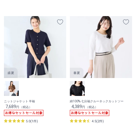
ニットジャケット 半袖
綿100% 七分袖クルーネックカットソー
7,689
4,389
円 （税込）
円 （税込）
5.0(1件)
4.5(2件)