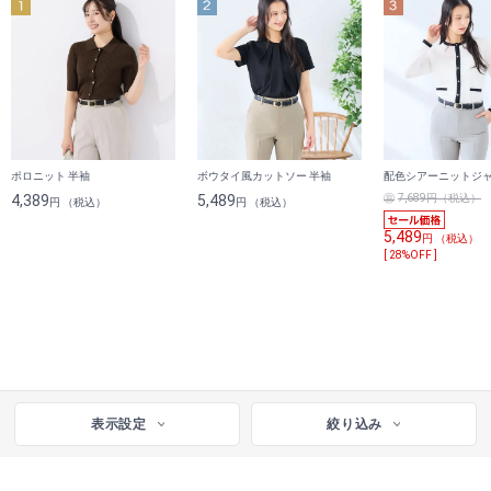
ポロニット 半袖
ボウタイ風カットソー 半袖
配色シアーニットジ
4,389
5,489
7,689円（税込）
円 （税込）
円 （税込）
5,489
円 （税込）
[ 28%OFF ]
表示設定
絞り込み