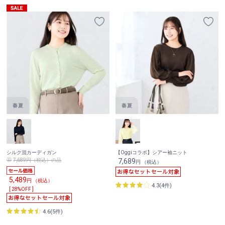
シルク混カーディガン
【Oggiコラボ】シアー袖ニット
7,689円（税込）の品
7,689
円 （税込）
5,489
円 （税込）
4.3(4件)
[ 28%OFF ]
4.6(5件)