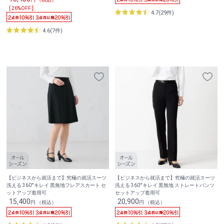
[ 26%OFF ]
4.7(29件)
4.6(7件)
【ビジネスから就活まで】究極の就活スーツ
【ビジネスから就活まで】究極の就活スーツ
洗える 360°キレイ 黒無地フレアスカート セ
洗える 360°キレイ 黒無地 ストレートパンツ
ットアップ着用可
セットアップ着用可
15,400
20,900
円 （税込）
円 （税込）