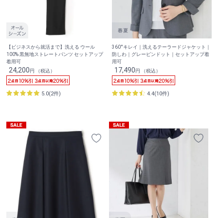
【ビジネスから就活まで】洗える ウール
360°キレイ｜洗えるテーラードジャケット｜
100% 黒無地ストレートパンツ セットアップ
防しわ｜グレーピンドット｜セットアップ着
着用可
用可
24,200
17,490
円 （税込）
円 （税込）
5.0(2件)
4.4(10件)