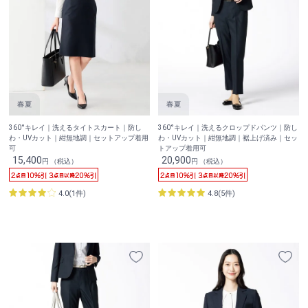
360°キレイ｜洗えるタイトスカート｜防し
360°キレイ｜洗えるクロップドパンツ｜防し
わ・UVカット｜紺無地調｜セットアップ着用
わ・UVカット｜紺無地調｜裾上げ済み｜セッ
可
トアップ着用可
15,400
20,900
円 （税込）
円 （税込）
4.0(1件)
4.8(5件)