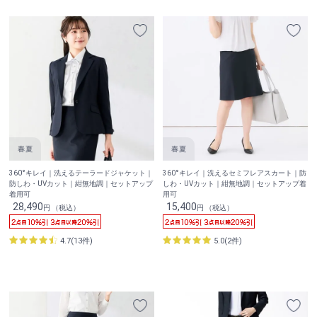
360°キレイ｜洗えるテーラードジャケット｜
360°キレイ｜洗えるセミフレアスカート｜防
防しわ・UVカット｜紺無地調｜セットアップ
しわ・UVカット｜紺無地調｜セットアップ着
着用可
用可
28,490
15,400
円 （税込）
円 （税込）
4.7(13件)
5.0(2件)