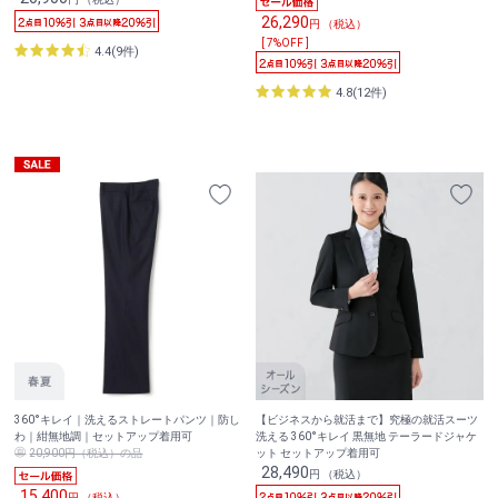
26,290
円 （税込）
[ 7%OFF ]
4.4(9件)
4.8(12件)
360°キレイ｜洗えるストレートパンツ｜防し
【ビジネスから就活まで】究極の就活スーツ
わ｜紺無地調｜セットアップ着用可
洗える 360°キレイ 黒無地 テーラードジャケ
20,900円（税込）の品
ット セットアップ着用可
28,490
円 （税込）
15,400
円 （税込）