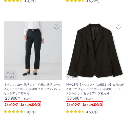
4.3(3件)
4.5(27件)
【ビジネスから就活まで】究極の就活スーツ
19〜25号【ビジネスから就活まで】究極の就
洗える 360°キレイ 黒無地 クロップドパンツ
活スーツ 洗える 360°キレイ 黒無地 テーラー
セットアップ着用可
ドジャケット セットアップ着用可
20,900
30,690
円 （税込）
円 （税込）
5.0(1件)
4.5(4件)