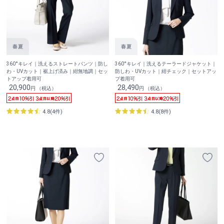
360°キレイ｜洗えるストレートパンツ｜防し
360°キレイ｜洗えるテーラードジャケット｜
わ・UVカット｜裾上げ済み｜紺無地調｜セッ
防しわ・UVカット｜紺チェック｜セットアッ
トアップ着用可
プ着用可
20,900
28,490
円 （税込）
円 （税込）
4.8(4件)
4.8(8件)