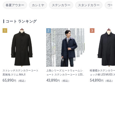
春夏アウター
カシミヤ
ステンカラー
スタンドカラー
ウー
コート ランキング
ストレッチステンカラーコート
上熱シリーズ ヒートウォームシ
軽量暖かステンカラー
黒無地 スリム MAJI
ョート ステンカラーコート LES
ェック柄 LES MUES
MUES
65,890
43,890
54,890
円 （税込）
円 （税込）
円 （税込）