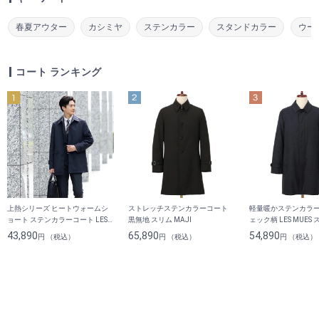
春夏アウター
カシミヤ
ステンカラー
スタンドカラー
ウー
コート ランキング
上熱シリーズ ヒートウォームシ
ストレッチステンカラーコート
軽量暖かステンカラー
ョート ステンカラーコート LES
黒無地 スリム MAJI
ェック柄 LES MUES
MUES
43,890
65,890
54,890
円 （税込）
円 （税込）
円 （税込）