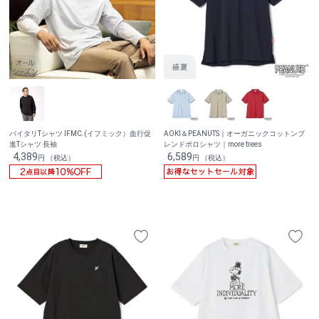
バイタリTシャツ IFMC.(イフミック）血行促
AOKI＆PEANUTS｜オーガニックコットンブ
進Tシャツ 長袖
レンドポロシャツ｜more trees
4,389
6,589
円 （税込）
円 （税込）