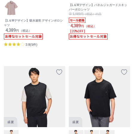
【L＆Wデザイン】パネルジャガードスキッ
パーポロシャツ
5,489円（税込）の品
【L＆Wデザイン】吸水速乾 デザインポロシ
4,389
ャツ
円 （税込）
4,389
円 （税込）
[ 20%OFF ]
3.8(5件)