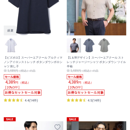
【ビズポロ】スーパーエアクール アルティマ
【L＆Wデザイン】スーパーエアクール スト
ノンアイロンストレッチ ボタンダウンポロシ
レッチジャージーシャツ ボタンダウン ツイル
ャツ 刺し子
半袖
5,489円（税込）の品
5,489円（税込）の品
4,389
4,389
円 （税込）
円 （税込）
[ 20%OFF ]
[ 20%OFF ]
4.4(14件)
4.5(14件)