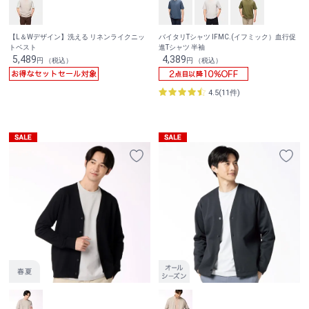
【L＆Wデザイン】洗える リネンライクニッ
バイタリTシャツ IFMC.(イフミック）血行促
トベスト
進Tシャツ 半袖
5,489
4,389
円 （税込）
円 （税込）
4.5(11件)