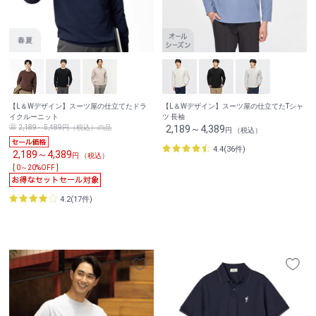
【L＆Wデザイン】スーツ屋の仕立てたドラ
【L＆Wデザイン】スーツ屋の仕立てたTシャ
イクルーニット
ツ 長袖
2,189～5,489円（税込）の品
2,189～4,389
円 （税込）
4.4(36件)
2,189～4,389
円 （税込）
[ 0～20%OFF ]
4.2(17件)