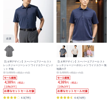
【L＆Wデザイン】スーパーエアクール スト
【L＆Wデザイン】スーパーエアクール スト
レッチジャージーシャツ ワイドカラー ピンド
レッチジャージーポロシャツ ワイドカラー 無
ット 半袖
地鹿の子
5,489円（税込）の品
5,489円（税込）の品
4,389
4,389
円 （税込）
円 （税込）
[ 20%OFF ]
[ 20%OFF ]
4.0(7件)
4.4(16件)