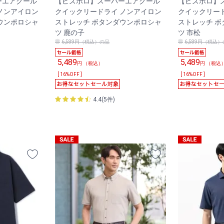
ーエアクール
【ビズポロ】スーパーエアクール
【ビズポロ】
ノンアイロン
クイックリードライ ノンアイロン
クイックリー
ウンポロシャ
ストレッチ ボタンダウンポロシャ
ストレッチ 
ツ 鹿の子
ツ 市松
6,589円（税込）の品
6,589円（税込
5,489
5,489
円 （税込）
円 （税込
[ 16%OFF ]
[ 16%OFF ]
4.4(5件)