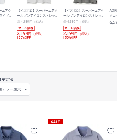
ーエアク
【ビズポロ】スーパーエアク
【ビズポロ】スーパーエアク
AOKI＆PEANUTS
ライ ノン
ール ノンアイロンストレッチ
ール ノンアイロンストレッチ
クコットンブレンド
 ボタンダ
ワイドカラーポロシャツ トリ
ワイドカラーポロシャツ トリ
ツ｜more trees
4,389円（税込）
4,389円（税込）
6,589
円 （税込）
コット無地
コット無地
2,194
2,194
円 （税込）
円 （税込）
[ 50%OFF ]
[ 50%OFF ]
表示方法