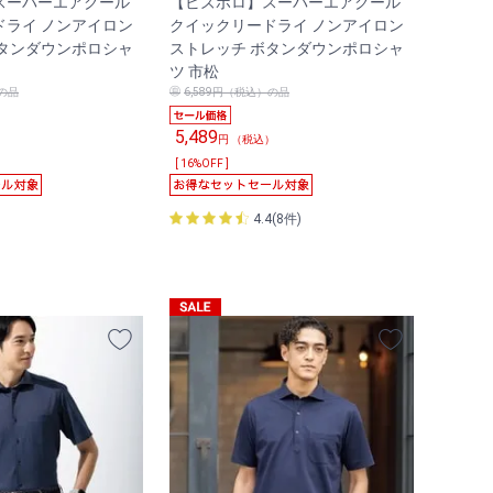
スーパーエアクール
【ビズポロ】スーパーエアクール
ドライ ノンアイロン
クイックリードライ ノンアイロン
ボタンダウンポロシャ
ストレッチ ボタンダウンポロシャ
ツ 市松
）の品
6,589円（税込）の品
5,489
）
円 （税込）
[ 16%OFF ]
4.4(8件)