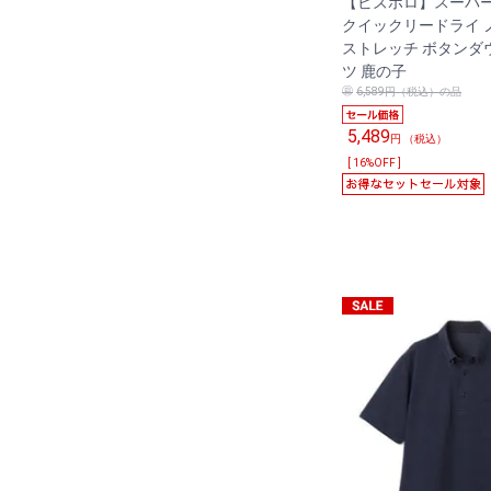
【ビズポロ】スーパ
クイックリードライ 
ストレッチ ボタンダ
ツ 鹿の子
6,589円（税込）の品
5,489
円 （税込）
[ 16%OFF ]