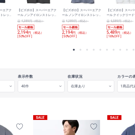
ーエアク
【ビズポロ】スーパーエアク
【ビズポロ】スーパーエアク
【ビズポロ】スーパ
ストレッチ
ール ノンアイロンストレッチ
ール ノンアイロンストレッチ
ール クイックリード
ャツ トリ
ワイドカラーポロシャツ トリ
ワイドカラーポロシャツ トリ
アイロンストレッチ
4,389円（税込）
4,389円（税込）
6,589円（税込）
コット無地
コット無地
ウンポロシャツ 市松
2,194
2,194
5,489
円 （税込）
円 （税込）
円 （税込）
[ 50%OFF ]
[ 50%OFF ]
[ 16%OFF ]
表示件数
在庫状況
カラーの