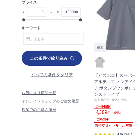
プライス
￥
～
￥
キーワード
この条件で絞り込み
すべての条件をクリア
【ビズポロ】スーパ
アルティマ ノンアイ
チ ボタンダウンポロ
お気に入り商品一覧
ンストライプ
5,489円（税込）の品
オンラインショップのご注文履歴
店舗でのご購入履歴
4,389
円 （税込）
[ 20%OFF ]
4.5(17件)