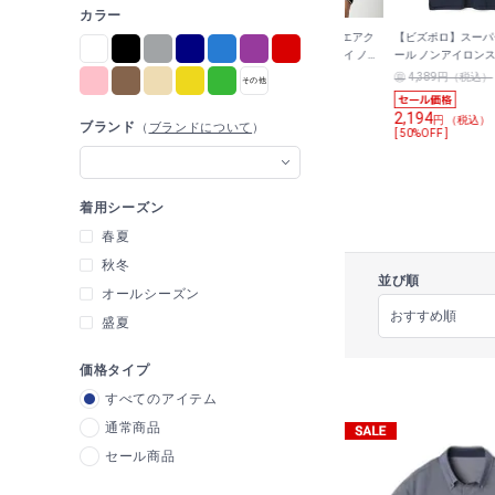
カラー
スーツ屋の
【ビズポロ】スーパーエアク
【ビズポロ】スーパーエアク
【ビズポロ】スーパ
半袖
ール ノンアイロンストレッチ
ール クイックリードライ ノン
ール ノンアイロン
ワイドカラーポロシャツ トリ
アイロンストレッチ ボタンダ
ワイドカラーポロシ
4,389円（税込）
6,589円（税込）
4,389円（税込）
コット無地
ウンポロシャツ 市松
コット無地
2,194
5,489
2,194
円 （税込）
円 （税込）
円 （税込）
ブランド
（
ブランドについて
）
[ 50%OFF ]
[ 16%OFF ]
[ 50%OFF ]
着用シーズン
春夏
秋冬
並び順
オールシーズン
盛夏
価格タイプ
すべてのアイテム
通常商品
セール商品