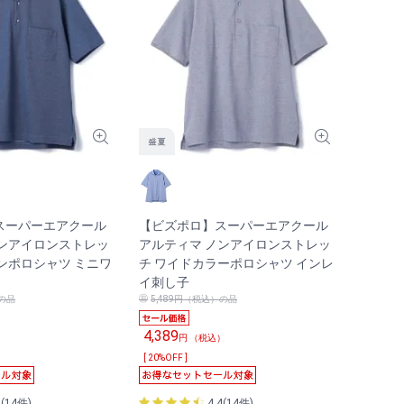
スーパーエアクール
【ビズポロ】スーパーエアクール
ノンアイロンストレッ
アルティマ ノンアイロンストレッ
ンポロシャツ ミニワ
チ ワイドカラーポロシャツ インレ
イ刺し子
）の品
5,489円（税込）の品
4,389
）
円 （税込）
[ 20%OFF ]
4(14件)
4.4(14件)