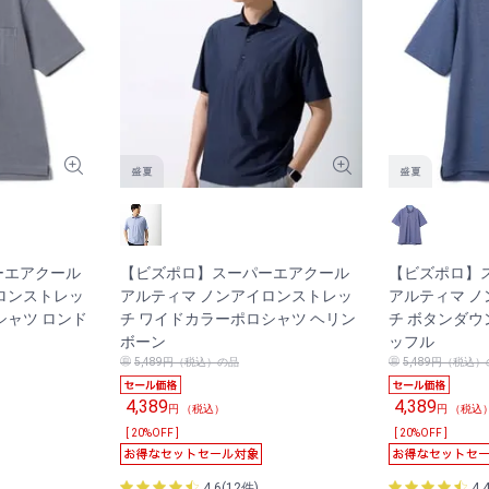
ーエアクール
【ビズポロ】スーパーエアクール
【ビズポロ】
ロンストレッ
アルティマ ノンアイロンストレッ
アルティマ 
シャツ ロンド
チ ワイドカラーポロシャツ ヘリン
チ ボタンダウ
ボーン
ッフル
5,489円（税込）の品
5,489円（税込
4,389
4,389
円 （税込）
円 （税込
[ 20%OFF ]
[ 20%OFF ]
4.6(12件)
4.