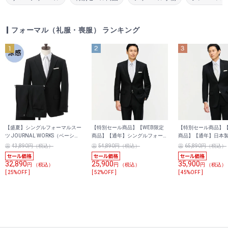
フォーマル（礼服・喪服） ランキング
【盛夏】シングルフォーマルスー
【特別セール商品】【WEB限定
【特別セール商品】【
ツ JOURNAL WORKS（ベーシッ
商品】【通年】シングルフォーマ
商品】【通年】日本製
クシルエット）
ルスーツ RAGTIME
グルフォーマルスーツ R
43,890円（税込）
54,890円（税込）
65,890円（税込）
32,890
25,900
35,900
円 （税込）
円 （税込）
円 （税込）
[ 25%OFF ]
[ 52%OFF ]
[ 45%OFF ]