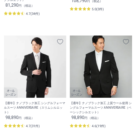
108,790
円 （税込）
81,290
円 （税込）
5.0(3件)
4.7(34件)
【通年】ナノブラック加工 シングルフォーマ
【通年】ナノブラック加工 上質ウール使用 シ
ルスーツ ANNIVERSAIRE（スリムシルエッ
ングルフォーマルスーツ ANNIVERSAIRE（ベ
ト）
ーシックシルエット）
98,890
98,890
円 （税込）
円 （税込）
4.7(31件)
4.6(19件)