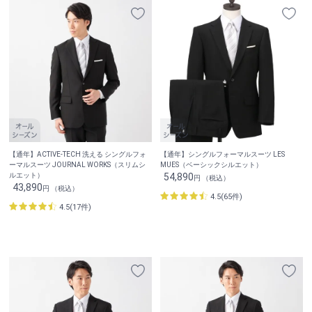
【通年】ACTIVE-TECH 洗える シングルフォ
【通年】シングルフォーマルスーツ LES
ーマルスーツ JOURNAL WORKS（スリムシ
MUES（ベーシックシルエット）
ルエット）
54,890
円 （税込）
43,890
円 （税込）
4.5(65件)
4.5(17件)