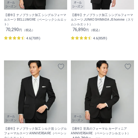
【通年】ナノブラック加工 シングルフォーマ
【通年】ナノブラック加工 シングルフォーマ
ルスーツ BELLUMORE（ベーシックシルエッ
ルスーツ JUNKO SHIMADA JS homme（スリ
ト）
ムシルエット）
70,290
76,890
円 （税込）
円 （税込）
4.6(70件)
4.6(85件)
【通年】ナノブラック加工 シルク混 シングル
【通年】至高のフォーマル カーディニア
フォーマルスーツ ANNIVERSAIRE（ベーシッ
ANNIVERSAIRE （ベーシックシルエット）
クシルエット）