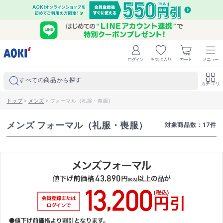
すべての商品から探す
カテゴリ
トップ
>
メンズ
>
フォーマル（礼服・喪服）
メンズ フォーマル（礼服・喪服）
対象商品数：
17
件