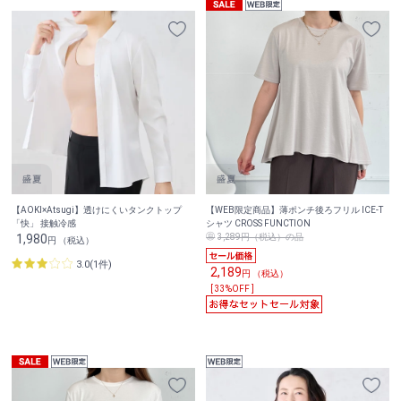
【AOKI×Atsugi】透けにくいタンクトップ
【WEB限定商品】薄ポンチ後ろフリル ICE-T
「快」 接触冷感
シャツ CROSS FUNCTION
1,980
3,289円（税込）の品
円 （税込）
3.0(1件)
2,189
円 （税込）
[ 33%OFF ]