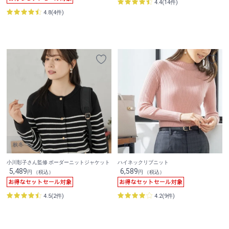
4.4(14件)
4.8(4件)
小川彰子さん監修 ボーダーニットジャケット
ハイネックリブニット
5,489
6,589
円 （税込）
円 （税込）
4.5(2件)
4.2(9件)