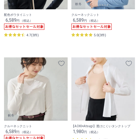
配色ボウタイニット
クルーネックニット
6,589
6,589
円 （税込）
円 （税込）
4.7(3件)
5.0(3件)
クルーネックニット
【AOKI×Atsugi】透けにくいタンクトップ
6,589
1,980
円 （税込）
円 （税込）