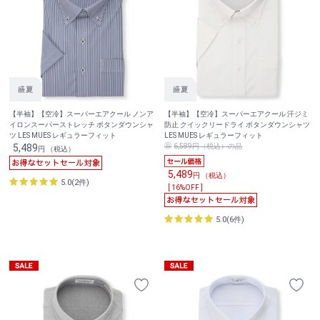
【半袖】【空冷】スーパーエアクール ノンア
【半袖】【空冷】スーパーエアクール 汗ジミ
イロンスーパーストレッチ ボタンダウンシャ
防止 クイックリードライ ボタンダウンシャツ
ツ LES MUES レギュラーフィット
LES MUES レギュラーフィット
5,489
6,589円（税込）の品
円 （税込）
5,489
円 （税込）
5.0(2件)
[ 16%OFF ]
5.0(6件)