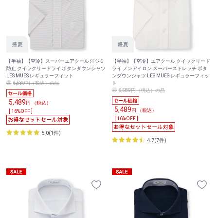
【半袖】【空冷】スーパーエアクール 汗ジミ
【半袖】【空冷】エアクール クイックリード
防止 クイックリードライ ボタンダウンシャツ
ライ ノンアイロン スーパーストレッチ ボタ
LES MUES レギュラーフィット
ンダウンシャツ LES MUES レギュラーフィッ
6,589円（税込）の品
ト
6,589円（税込）の品
5,489
円 （税込）
5,489
円 （税込）
[ 16%OFF ]
[ 16%OFF ]
5.0(1件)
4.7(7件)