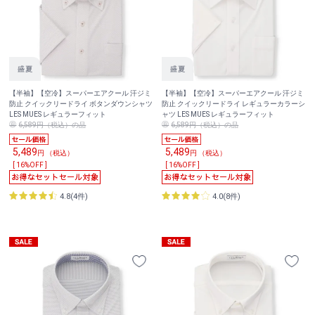
【半袖】【空冷】スーパーエアクール 汗ジミ
【半袖】【空冷】スーパーエアクール 汗ジミ
防止 クイックリードライ ボタンダウンシャツ
防止 クイックリードライ レギュラーカラーシ
LES MUES レギュラーフィット
ャツ LES MUES レギュラーフィット
6,589円（税込）の品
6,589円（税込）の品
5,489
5,489
円 （税込）
円 （税込）
[ 16%OFF ]
[ 16%OFF ]
4.8(4件)
4.0(8件)