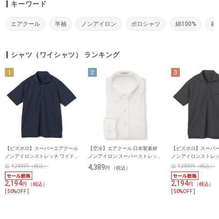
キーワード
エアクール
半袖
ノンアイロン
ポロシャツ
綿100%
就
シャツ（ワイシャツ） ランキング
【ビズポロ】スーパーエアクール
【空冷】エアクール 日本製素材
【ビズポロ】スーパ
ノンアイロンストレッチ ワイド
ノンアイロン スーパーストレッ
ノンアイロンストレッ
カラーポロシャツ トリコット無
チ ボタンダウンシャツ LES MUES
カラーポロシャツ ト
4,389円（税込）
4,389
4,389円（税込）
円 （税込）
地
レギュラーフィット
地
2,194
2,194
円 （税込）
円 （税込）
[ 50%OFF ]
[ 50%OFF ]