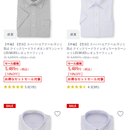
【半袖】【空冷】スーパーエアクール 汗ジミ
【半袖】【空冷】スーパーエアクール 汗ジミ
防止 クイックリードライ ボタンダウンシャツ
防止 クイックリードライ レギュラーカラーシ
LES MUES レギュラーフィット
ャツ LES MUES レギュラーフィット
6,589円（税込）の品
6,589円（税込）の品
5,489
5,489
円 （税込）
円 （税込）
[ 16%OFF ]
[ 16%OFF ]
5.0(1件)
4.3(3件)