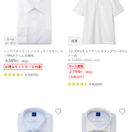
ノンアイロンコットン レギュラーカラーシャ
【ビズポロ】エアクール ボタンダウン ポロシ
ツ MAJI スリム 白無地
ャツ 白
6,589
4,389円（税込）の品
円 （税込）
2,194
円 （税込）
4.5(47件)
[ 50%OFF ]
4.4(20件)