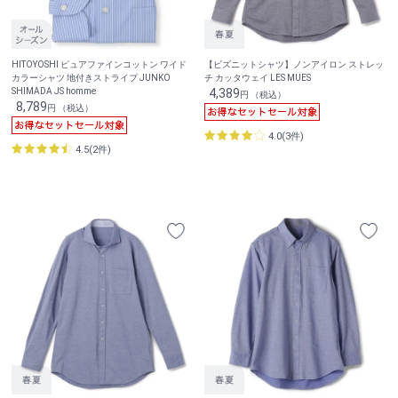
HITOYOSHI ピュアファインコットン ワイド
【ビズニットシャツ】ノンアイロン ストレッ
カラーシャツ 地付きストライプ JUNKO
チ カッタウェイ LES MUES
SHIMADA JS homme
4,389
円 （税込）
8,789
円 （税込）
4.0(3件)
4.5(2件)