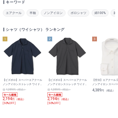
キーワード
エアクール
半袖
ノンアイロン
ポロシャツ
綿100%
就
シャツ（ワイシャツ） ランキング
【ビズポロ】スーパーエアクール
【ビズポロ】スーパーエアクール
【空冷】エアクール 
ノンアイロンストレッチ ワイド
ノンアイロンストレッチ ワイド
ノンアイロン スーパ
カラーポロシャツ トリコット無
カラーポロシャツ トリコット無
チ ボタンダウンシャツ L
4,389円（税込）
4,389円（税込）
4,389
円 （税込）
地
地
レギュラーフィット
2,194
2,194
円 （税込）
円 （税込）
[ 50%OFF ]
[ 50%OFF ]