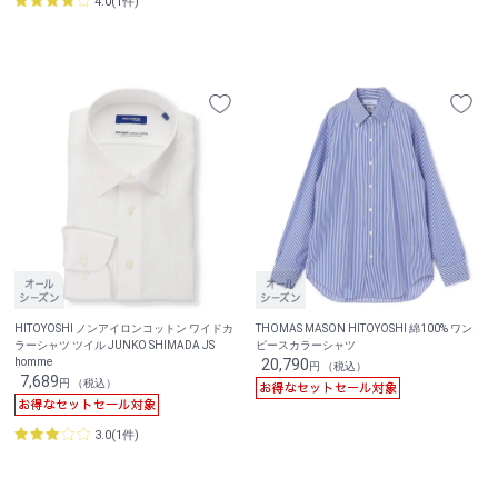
4.0(1件)
HITOYOSHI ノンアイロンコットン ワイドカ
THOMAS MASON HITOYOSHI 綿100% ワン
ラーシャツ ツイル JUNKO SHIMADA JS
ピースカラーシャツ
homme
20,790
円 （税込）
7,689
円 （税込）
3.0(1件)