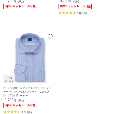
8,789
8,789
円 （税込）
円 （税込）
5.0(3件)
HITOYOSHI ピュアファインコットン ワイド
カラーシャツ 地付きストライプ JUNKO
SHIMADA JS homme
8,789
円 （税込）
4.5(2件)