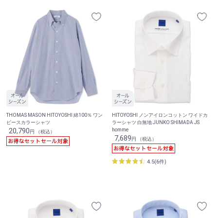
THOMAS MASON HITOYOSHI 綿100％ ワン
HITOYOSHI ノンアイロンコットン ワイドカ
ピースカラーシャツ
ラーシャツ 白無地 JUNKO SHIMADA JS
20,790
homme
円 （税込）
7,689
円 （税込）
4.5(6件)