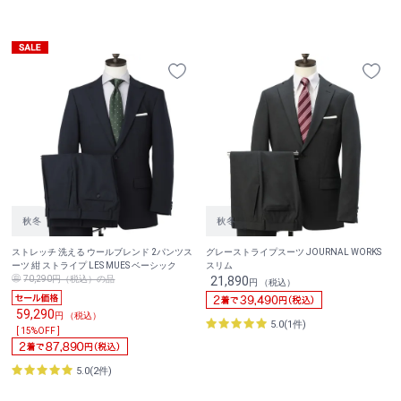
ストレッチ 洗える ウールブレンド 2パンツス
グレーストライプスーツ JOURNAL WORKS
ーツ 紺 ストライプ LES MUES ベーシック
スリム
70,290円（税込）の品
21,890
円 （税込）
59,290
円 （税込）
5.0(1件)
[ 15%OFF ]
5.0(2件)