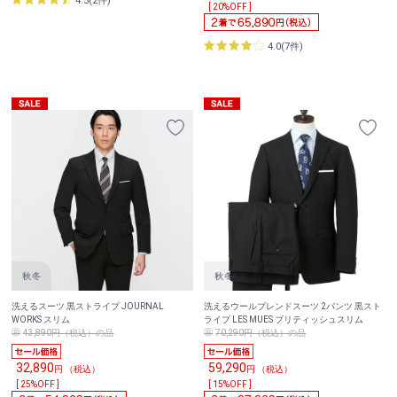
4.5(2件)
[ 20%OFF ]
4.0(7件)
洗えるスーツ 黒ストライプ JOURNAL
洗えるウールブレンドスーツ 2パンツ 黒スト
WORKS スリム
ライプ LES MUES ブリティッシュスリム
43,890円（税込）の品
70,290円（税込）の品
32,890
59,290
円 （税込）
円 （税込）
[ 25%OFF ]
[ 15%OFF ]