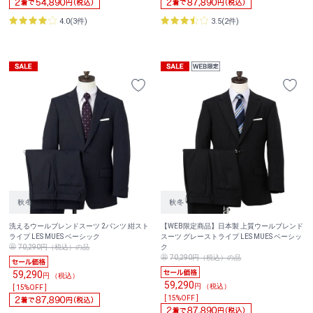
4.0(3件)
3.5(2件)
洗えるウールブレンドスーツ 2パンツ 紺スト
【WEB限定商品】日本製 上質ウールブレンド
ライプ LES MUES ベーシック
スーツ グレーストライプ LES MUES ベーシッ
70,290円（税込）の品
ク
70,290円（税込）の品
59,290
円 （税込）
59,290
円 （税込）
[ 15%OFF ]
[ 15%OFF ]