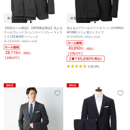
【特別セール商品】【WEB限定商品】洗える
洗えるエアクールスーツ 2パンツ JOURNAL
ウールブレンド 2パンツスーツ グレー ストラ
WORKS スリム 黒ストライプ
イプ LES MUES ベーシック
54,890円（税込）の品
70,290円（税込）の品
43,890
円 （税込）
28,116
円 （税込）
[ 20%OFF ]
[ 60%OFF ]
5.0(1件)