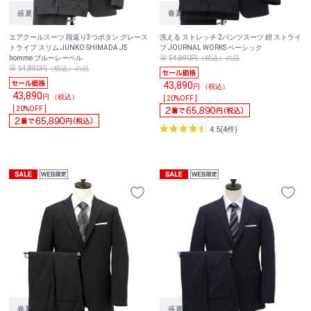
エアクールスーツ 段返り3つボタン グレース
洗える ストレッチ 2パンツスーツ 紺 ストライ
トライプ スリム JUNKO SHIMADA JS
プ JOURNAL WORKS ベーシック
homme ブルーレーベル
54,890円（税込）の品
54,890円（税込）の品
43,890
円 （税込）
43,890
円 （税込）
[ 20%OFF ]
[ 20%OFF ]
4.5(4件)