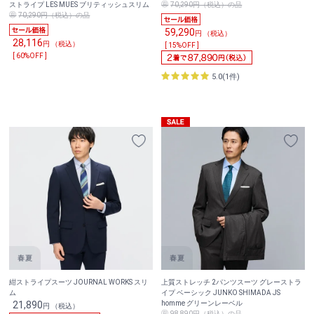
ストライプ LES MUES ブリティッシュスリム
70,290円（税込）の品
70,290円（税込）の品
59,290
円 （税込）
28,116
円 （税込）
[ 15%OFF ]
[ 60%OFF ]
5.0(1件)
紺ストライプスーツ JOURNAL WORKS スリ
上質ストレッチ 2パンツスーツ グレーストラ
ム
イプ ベーシック JUNKO SHIMADA JS
21,890
homme グリーンレーベル
円 （税込）
98,890円（税込）の品