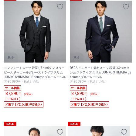
コンフォートスーツ 段返り3つボタン スリー
REDA インポート素材スーツ 段返り3つボタ
ピース チャコールグレーストライプ スリム
ン 紺ストライプ スリム JUNKO SHIMADA JS
JUNKO SHIMADA JS homme ブルーレーベル
homme ブルーレーベル
98,890円（税込）の品
98,890円（税込）の品
87,890
87,890
円 （税込）
円 （税込）
[ 11%OFF ]
[ 11%OFF ]