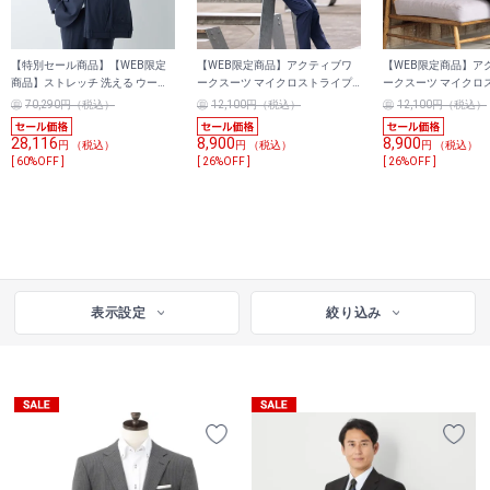
【特別セール商品】【WEB限定
【WEB限定商品】アクティブワ
【WEB限定商品】ア
商品】ストレッチ 洗える ウール
ークスーツ マイクロストライプ
ークスーツ マイクロ
ブレンド 2パンツスーツ 紺 無地
サッカー 軽量ストレッチ ユニセ
サッカー 軽量ストレ
70,290円（税込）
12,100円（税込）
12,100円（税込）
LES MUES ブリティッシュスリム
ックス
ックス
28,116
8,900
8,900
円 （税込）
円 （税込）
円 （税込）
[ 60%OFF ]
[ 26%OFF ]
[ 26%OFF ]
表示設定
絞り込み