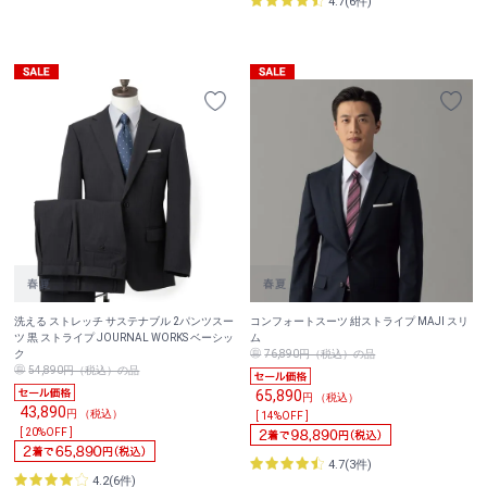
4.7(6件)
洗える ストレッチ サステナブル 2パンツスー
コンフォートスーツ 紺ストライプ MAJI スリ
ツ 黒 ストライプ JOURNAL WORKS ベーシッ
ム
ク
76,890円（税込）の品
54,890円（税込）の品
65,890
円 （税込）
43,890
円 （税込）
[ 14%OFF ]
[ 20%OFF ]
4.7(3件)
4.2(6件)