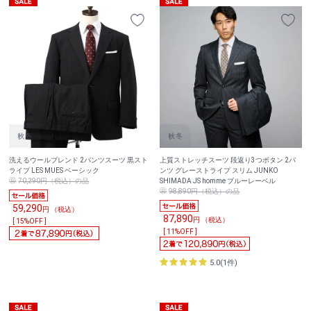
洗えるウールブレンド 2パンツスーツ 黒スト
上質ストレッチスーツ 段返り3つボタン 2パ
ライプ LES MUES ベーシック
ンツ グレーストライプ スリム JUNKO
70,290円（税込）の品
SHIMADA JS homme ブルーレーベル
98,890円（税込）の品
59,290
円 （税込）
87,890
円 （税込）
[ 15%OFF ]
[ 11%OFF ]
5.0(1件)