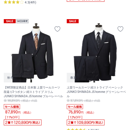
4.3(4件)
【WEB限定商品】日本製 上質ウールスーツ
上質ウールスーツ 紺ストライプ ベーシック
段返り3つボタン 紺ストライプ スリム
JUNKO SHIMADA JS homme グリーンレーベ
JUNKO SHIMADA JS homme ブルーレーベル
ル
98,890円（税込）の品
87,890円（税込）の品
87,890
76,890
円 （税込）
円 （税込）
[ 11%OFF ]
[ 12%OFF ]