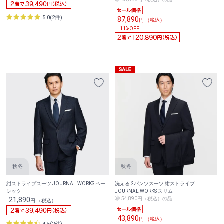
5.0(2件)
87,890
円 （税込）
[ 11%OFF ]
紺ストライプスーツ JOURNAL WORKS ベー
洗える 2パンツスーツ 紺ストライプ
シック
JOURNAL WORKS スリム
21,890
54,890円（税込）の品
円 （税込）
43,890
円 （税込）