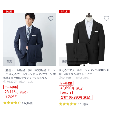
【特別セール商品】【WEB限定商品】ストレ
洗えるエアクールスーツ 2パンツ JOURNAL
ッチ 洗える ウールブレンド 2パンツスーツ 紺
WORKS スリム 黒ストライプ
無地 LES MUES ブリティッシュスリム
54,890円（税込）の品
70,290円（税込）の品
43,890
円 （税込）
28,116
円 （税込）
[ 20%OFF ]
[ 60%OFF ]
4.5(16件)
5.0(1件)