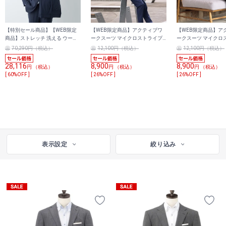
【特別セール商品】【WEB限定
【WEB限定商品】アクティブワ
【WEB限定商品】ア
商品】ストレッチ 洗える ウール
ークスーツ マイクロストライプ
ークスーツ マイクロ
ブレンド 2パンツスーツ 紺 無地
サッカー 軽量ストレッチ ユニセ
サッカー 軽量ストレ
70,290円（税込）
12,100円（税込）
12,100円（税込）
LES MUES ブリティッシュスリム
ックス
ックス
28,116
8,900
8,900
円 （税込）
円 （税込）
円 （税込）
[ 60%OFF ]
[ 26%OFF ]
[ 26%OFF ]
表示設定
絞り込み