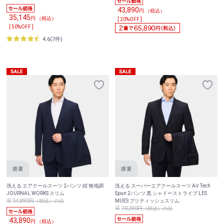
43,890
円 （税込）
35,145
円 （税込）
[ 20%OFF ]
[ 50%OFF ]
4.6(7件)
洗える エアクールスーツ 2パンツ 紺 無地調
洗える スーパーエアクールスーツ Air Tech
JOURNAL WORKS スリム
Spun 2パンツ 黒 シャドーストライプ LES
54,890円（税込）の品
MUES ブリティッシュスリム
70,290円（税込）の品
43,890
円 （税込）