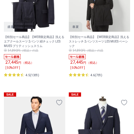
【特別セール商品】【WEB限定商品】洗える
【特別セール商品】【WEB限定商品】洗える
エアクールスーツ 2パンツ 紺チェック LES
ストレッチ 2パンツスーツ LES MUES ベーシ
MUES ブリティッシュスリム
ック
54,890円（税込）の品
54,890円（税込）の品
27,445
27,445
円 （税込）
円 （税込）
[ 50%OFF ]
[ 50%OFF ]
4.5(13件)
4.6(7件)