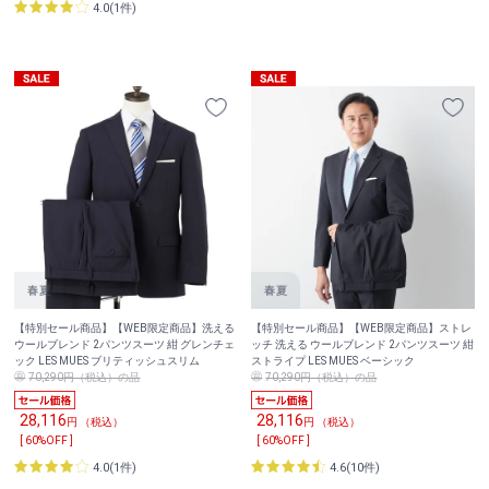
4.0(1件)
【特別セール商品】【WEB限定商品】洗える
【特別セール商品】【WEB限定商品】ストレ
ウールブレンド 2パンツスーツ 紺 グレンチェ
ッチ 洗える ウールブレンド 2パンツスーツ 紺
ック LES MUES ブリティッシュスリム
ストライプ LES MUES ベーシック
70,290円（税込）の品
70,290円（税込）の品
28,116
28,116
円 （税込）
円 （税込）
[ 60%OFF ]
[ 60%OFF ]
4.0(1件)
4.6(10件)