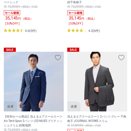
ベーシック
紺千鳥格子
70,290円（税込）の品
70,290円（税込）の品
35,145
35,145
円 （税込）
円 （税込）
[ 50%OFF ]
[ 50%OFF ]
4.6(5件)
4.2(6件)
【特別セール商品】洗えるエアクールスーツ
洗えるエアクールスーツ 2パンツ グレー 千鳥
Air Tech Spun 2パンツ LES MUES ブリティッ
格子 JOURNAL WORKS スリム
シュスリム 紺無地調
54,890円（税込）の品
70,290円（税込）の品