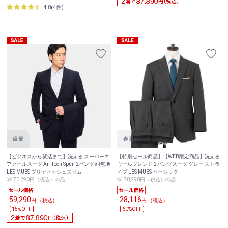
4.8(4件)
【ビジネスから就活まで】洗える スーパーエ
【特別セール商品】【WEB限定商品】洗える
アクールスーツ Air Tech Spun 2パンツ 紺無地
ウールブレンド 2パンツスーツ グレー ストラ
LES MUES ブリティッシュスリム
イプ LES MUES ベーシック
70,290円（税込）の品
70,290円（税込）の品
59,290
28,116
円 （税込）
円 （税込）
[ 15%OFF ]
[ 60%OFF ]