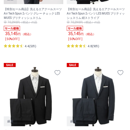
【特別セール商品】洗えるエアクールスーツ
【特別セール商品】洗えるエアクールスーツ
Air Tech Spun 2パンツ グレー チェック LES
Air Tech Spun 2パンツ LES MUES ブリティッ
MUES ブリティッシュスリム
シュスリム 紺ストライプ
70,290円（税込）の品
70,290円（税込）の品
35,145
35,145
円 （税込）
円 （税込）
[ 50%OFF ]
[ 50%OFF ]
4.4(5件)
4.8(9件)