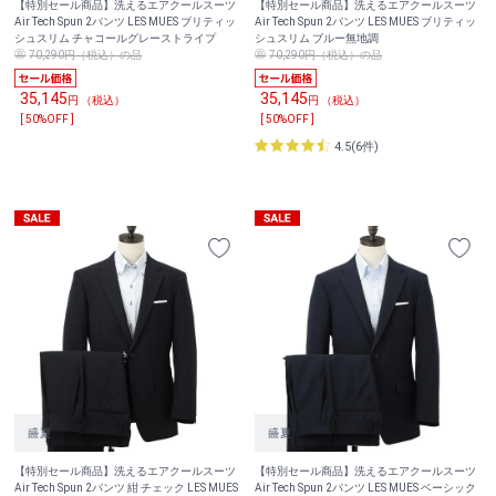
【特別セール商品】洗えるエアクールスーツ
【特別セール商品】洗えるエアクールスーツ
Air Tech Spun 2パンツ LES MUES ブリティッ
Air Tech Spun 2パンツ LES MUES ブリティッ
シュスリム チャコールグレーストライプ
シュスリム ブルー無地調
70,290円（税込）の品
70,290円（税込）の品
35,145
35,145
円 （税込）
円 （税込）
[ 50%OFF ]
[ 50%OFF ]
4.5(6件)
【特別セール商品】洗えるエアクールスーツ
【特別セール商品】洗えるエアクールスーツ
Air Tech Spun 2パンツ 紺 チェック LES MUES
Air Tech Spun 2パンツ LES MUES ベーシック