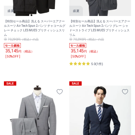
【特別セール商品】洗える スーパーエアクー
【特別セール商品】洗える スーパーエアクー
ルスーツ Air Tech Spun 2パンツ チャコールグ
ルスーツ Air Tech Spun 2パンツ グレー シャ
レー チェック LES MUES ブリティッシュスリ
ドーストライプ LES MUES ブリティッシュス
ム
リム
70,290円（税込）の品
70,290円（税込）の品
35,145
35,145
円 （税込）
円 （税込）
[ 50%OFF ]
[ 50%OFF ]
5.0(1件)