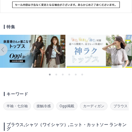
特集
キーワード
半袖・七分袖
接触冷感
Oggi掲載
カーディガン
ブラウス・
ブラウス,シャツ（ワイシャツ）,ニット・カットソー ランキン
グ