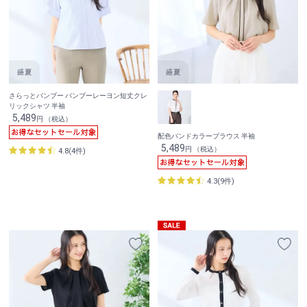
さらっとバンブー バンブーレーヨン短丈クレ
リックシャツ 半袖
5,489
円 （税込）
配色バンドカラーブラウス 半袖
5,489
円 （税込）
4.8(4件)
4.3(9件)