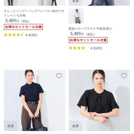
さらっとバンブー バンブーレーヨン細ボウタ
イシャツ 七分袖
5,489
円 （税込）
配色メローブラウス 半袖 防透け
5,489
円 （税込）
4.4(5件)
4.2(6件)