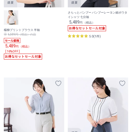
さらっとバンブー バンブーレーヨン細ボウタ
イシャツ 七分袖
5,489
円 （税込）
楊柳プリントブラウス 半袖
6,589円（税込）の品
5.0(1件)
5,489
円 （税込）
[ 16%OFF ]