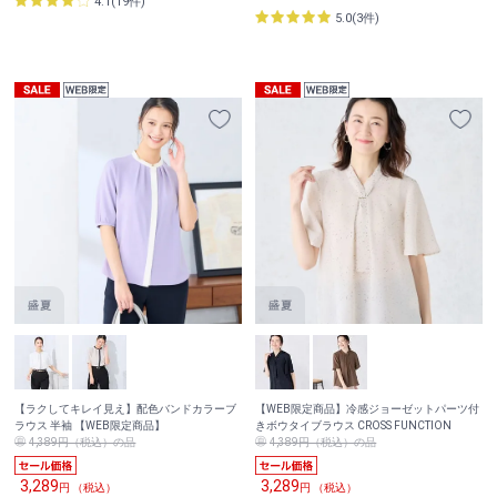
4.1(19件)
5.0(3件)
【ラクしてキレイ見え】配色バンドカラーブ
【WEB限定商品】冷感ジョーゼットパーツ付
ラウス 半袖 【WEB限定商品】
きボウタイブラウス CROSS FUNCTION
4,389円（税込）の品
4,389円（税込）の品
3,289
3,289
円 （税込）
円 （税込）