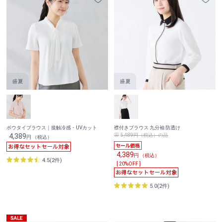
ボウタイブラウス｜接触冷感・UVカット
襟付きブラウス 九分袖 防透け
4,389
5,489円（税込）の品
円 （税込）
4,389
円 （税込）
4.5(2件)
[ 20%OFF ]
5.0(2件)