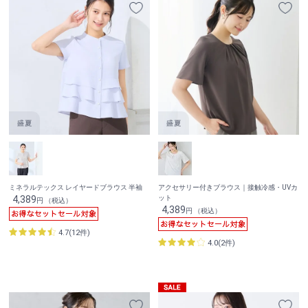
ミネラルテックス レイヤードブラウス 半袖
アクセサリー付きブラウス｜接触冷感・UVカ
4,389
ット
円 （税込）
4,389
円 （税込）
4.7(12件)
4.0(2件)