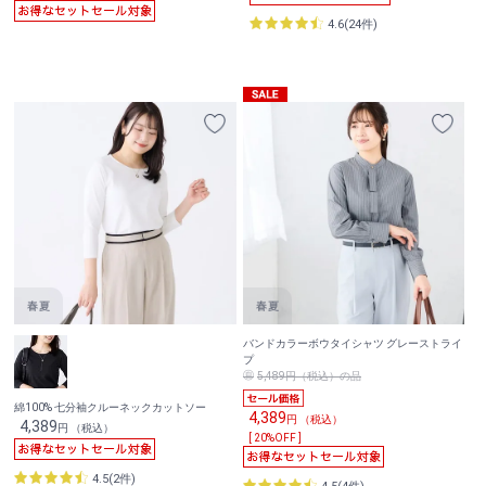
4.6(24件)
バンドカラーボウタイシャツ グレーストライ
プ
5,489円（税込）の品
綿100% 七分袖クルーネックカットソー
4,389
円 （税込）
4,389
円 （税込）
[ 20%OFF ]
4.5(2件)