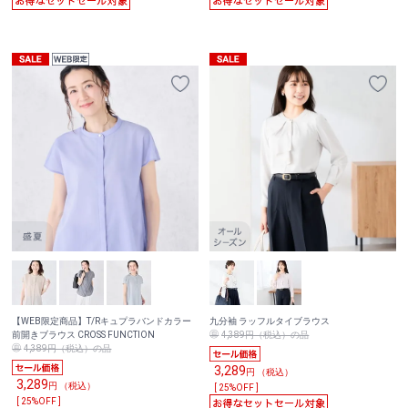
【WEB限定商品】T/Rキュプラバンドカラー
九分袖 ラッフルタイブラウス
前開きブラウス CROSS FUNCTION
4,389円（税込）の品
4,389円（税込）の品
3,289
円 （税込）
3,289
円 （税込）
[ 25%OFF ]
[ 25%OFF ]