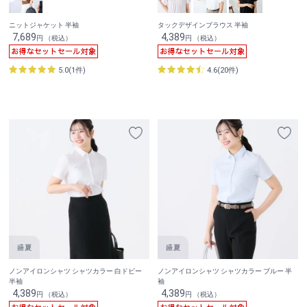
ニットジャケット 半袖
タックデザインブラウス 半袖
7,689
4,389
円 （税込）
円 （税込）
5.0(1件)
4.6(20件)
ノンアイロンシャツ シャツカラー 白ドビー
ノンアイロンシャツ シャツカラー ブルー 半
半袖
袖
4,389
4,389
円 （税込）
円 （税込）