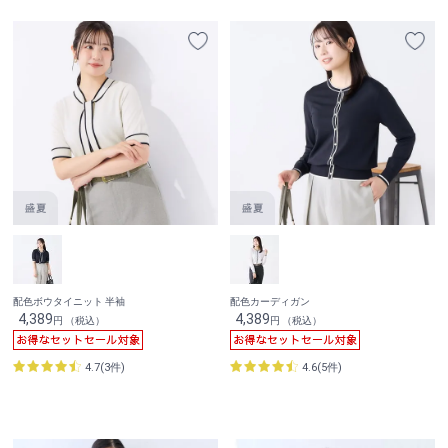
配色ボウタイニット 半袖
配色カーディガン
4,389
4,389
円 （税込）
円 （税込）
4.7(3件)
4.6(5件)