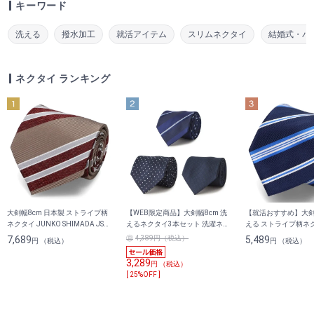
キーワード
洗える
撥水加工
就活アイテム
スリムネクタイ
結婚式・パ
ネクタイ ランキング
大剣幅8cm 日本製 ストライプ柄
【WEB限定商品】大剣幅8cm 洗
【就活おすすめ】大剣幅
ネクタイ JUNKO SHIMADA JS
えるネクタイ3本セット 洗濯ネッ
える ストライプ柄ネク
homme
ト付き
MUES
7,689
4,389円（税込）
5,489
円 （税込）
円 （税込）
3,289
円 （税込）
[ 25%OFF ]